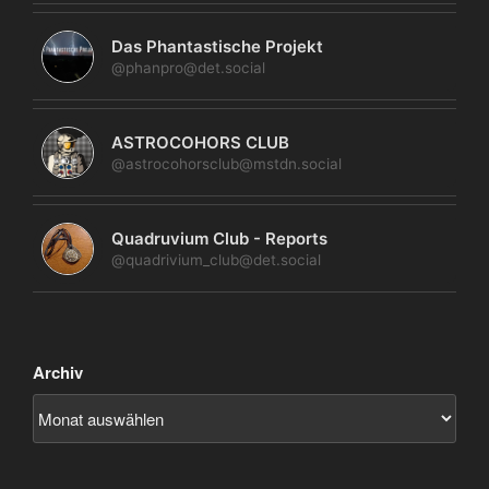
Das Phantastische Projekt
@phanpro@det.social
ASTROCOHORS CLUB
@astrocohorsclub@mstdn.social
Quadruvium Club - Reports
@quadrivium_club@det.social
Archiv