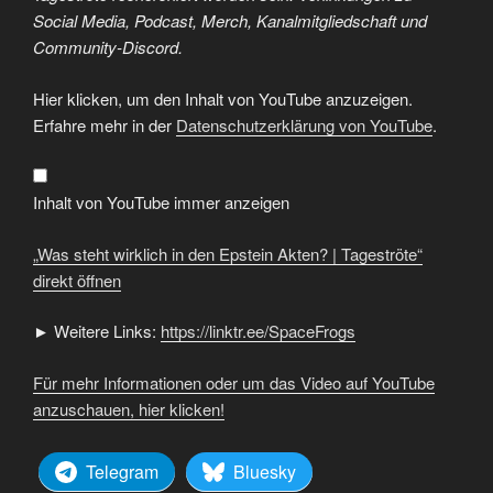
Social Media, Podcast, Merch, Kanalmitgliedschaft und
Community-Discord.
„Was
Hier klicken, um den Inhalt von YouTube anzuzeigen.
steht
wirklich
Erfahre mehr in der
Datenschutzerklärung von YouTube
.
in
den
Epstein
Akten?
|
Inhalt von YouTube immer anzeigen
Tageströte“
von
YouTube
„Was steht wirklich in den Epstein Akten? | Tageströte“
anzeigen
direkt öffnen
► Weitere Links:
https://linktr.ee/SpaceFrogs
Für mehr Informationen oder um das Video auf YouTube
anzuschauen, hier klicken!
Telegram
Bluesky