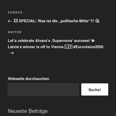
Beitragsnavigation
Vorheriger
ZURÜCK
Beitrag
💥 SPECIAL: Was ist die „politische Mitte“?! 🤔
Nächster
WEITER
Beitrag
Let’s celebrate Atvara’s ‚Supernova‘ success! 💫
Latvia’s winner is off to Vienna 🇱🇻 #Eurovision2026
Webseite durchsuchen
Suche!
Neueste Beiträge