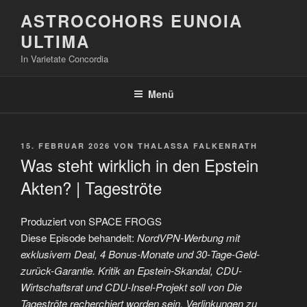
Zum
ASTROCOHORS EUNOIA
Inhalt
ULTIMA
springen
In Varietate Concordia
Menü
VERÖFFENTLICHT
15. FEBRUAR 2026
VON
THALASSA FALKENRATH
AM
Was steht wirklich in den Epstein
Akten? | Tageströte
Produziert von SPACE FROGS
Diese Episode behandelt:
NordVPN-Werbung mit
exklusivem Deal, 4 Bonus-Monate und 30‑Tage-Geld-
zurück-Garantie. Kritik an Epstein-Skandal, CDU-
Wirtschaftsrat und CDU-Insel-Projekt soll von Die
Tageströte recherchiert worden sein. Verlinkungen zu