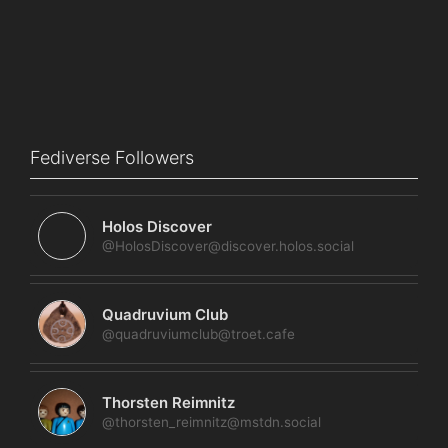
Fediverse Followers
Holos Discover
@HolosDiscover@discover.holos.social
Quadruvium Club
@quadruviumclub@troet.cafe
Thorsten Reimnitz
@thorsten_reimnitz@mstdn.social