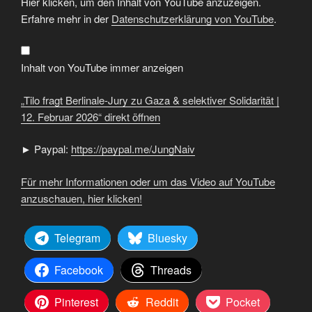
Hier klicken, um den Inhalt von YouTube anzuzeigen.
fragt
Berlinale-
Erfahre mehr in der
Datenschutzerklärung von YouTube
.
Jury
zu
Gaza
&
selektiver
Inhalt von YouTube immer anzeigen
Solidarität
|
12.
„Tilo fragt Berlinale-Jury zu Gaza & selektiver Solidarität |
Februar
2026“
12. Februar 2026“ direkt öffnen
von
YouTube
anzeigen
► Paypal:
https://paypal.me/JungNaiv
Für mehr Informationen oder um das Video auf YouTube
anzuschauen, hier klicken!
Telegram
Bluesky
Facebook
Threads
Pinterest
Reddit
Pocket