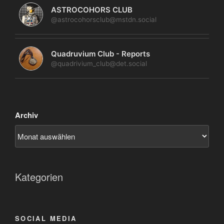
ASTROCOHORS CLUB
@astrocohorsclub@mstdn.social
Quadruvium Club - Reports
@quadrivium_club@det.social
Archiv
Kategorien
SOCIAL MEDIA