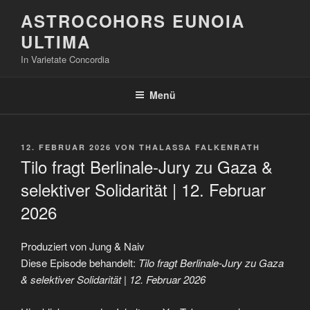
Zum
ASTROCOHORS EUNOIA
Inhalt
ULTIMA
springen
In Varietate Concordia
Menü
VERÖFFENTLICHT
12. FEBRUAR 2026
VON
THALASSA FALKENRATH
AM
Tilo fragt Berlinale-Jury zu Gaza &
selektiver Solidarität | 12. Februar
2026
Produziert von Jung & Naiv
Diese Episode behandelt:
Tilo fragt Berlinale-Jury zu Gaza
& selektiver Solidarität | 12. Februar 2026
„Tilo