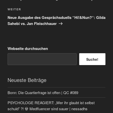
Nächster
WEITER
Beitrag
Neue Ausgabe des Gesprächsduells “Hi!&Nun?“: Gilda
Sahebi vs. Jan Fleischhauer
Webseite durchsuchen
Suche!
Neueste Beiträge
Bonn: Die Quartierfrage ist offen | QC #089
PSYCHOLOGE REAGIERT: „Wer ihr glaubt ist selbst
schuld” ?! 💀 Medfluencer sind sauer | nessadhs