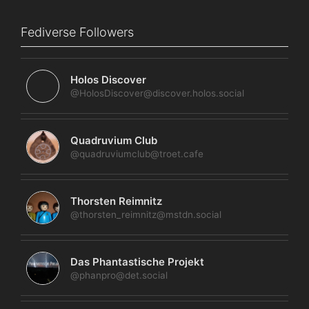
Fediverse Followers
Holos Discover
@HolosDiscover@discover.holos.social
Quadruvium Club
@quadruviumclub@troet.cafe
Thorsten Reimnitz
@thorsten_reimnitz@mstdn.social
Das Phantastische Projekt
@phanpro@det.social