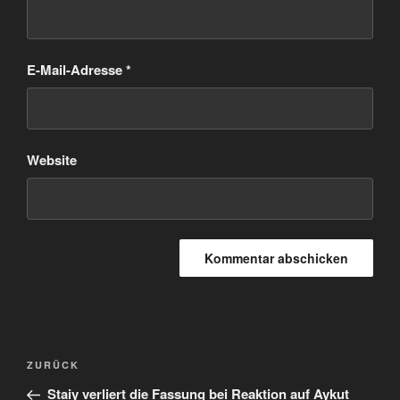
E-Mail-Adresse
*
Website
Beitragsnavigation
Vorheriger
ZURÜCK
Beitrag
Staiy verliert die Fassung bei Reaktion auf Aykut