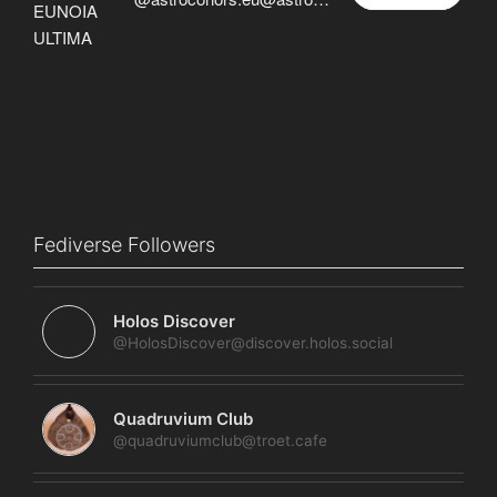
Fediverse Followers
Holos Discover
@HolosDiscover@discover.holos.social
Quadruvium Club
@quadruviumclub@troet.cafe