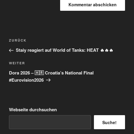
Beitragsnavigation
Vorheriger
ZURÜCK
Beitrag
Staiy reagiert auf World of Tanks: HEAT 🔥🔥🔥
Nächster
WEITER
Beitrag
Dora 2026 – 🇭🇷 Croatia’s National Final
#Eurovision2026
Webseite durchsuchen
Suche!