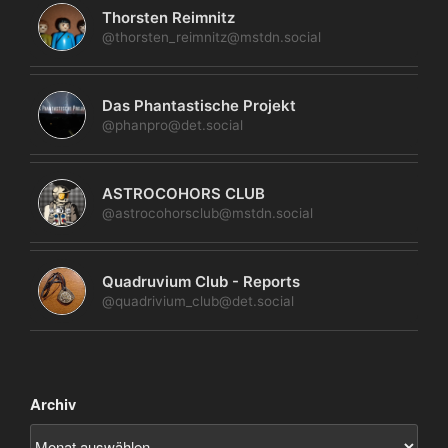
Thorsten Reimnitz
@thorsten_reimnitz@mstdn.social
Das Phantastische Projekt
@phanpro@det.social
ASTROCOHORS CLUB
@astrocohorsclub@mstdn.social
Quadruvium Club - Reports
@quadrivium_club@det.social
Archiv