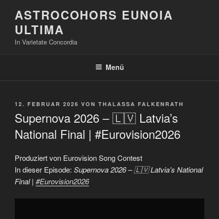
Zum
ASTROCOHORS EUNOIA
Inhalt
ULTIMA
springen
In Varietate Concordia
Menü
VERÖFFENTLICHT
12. FEBRUAR 2026
VON
THALASSA FALKENRATH
AM
Supernova 2026 – 🇱🇻 Latvia’s
National Final | #Eurovision2026
Produziert von Eurovision Song Contest
In dieser Episode:
Supernova 2026 – 🇱🇻 Latvia’s National
Final |
#Eurovision2026
„Supernova
2026
–