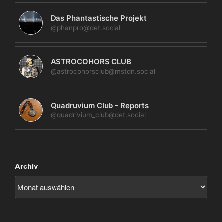
Das Phantastische Projekt
@phanpro@det.social
ASTROCOHORS CLUB
@astrocohorsclub@mstdn.social
Quadruvium Club - Reports
@quadrivium_club@det.social
Archiv