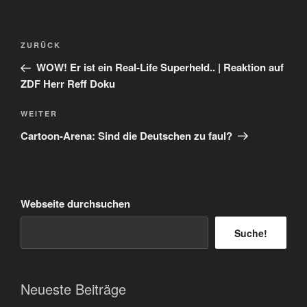
Beitragsnavigation
Vorheriger
ZURÜCK
Beitrag
WOW! Er ist ein Real-Life Superheld.. | Reaktion auf
ZDF Herr Reff Doku
Nächster
WEITER
Beitrag
Cartoon-Arena: Sind die Deutschen zu faul?
Webseite durchsuchen
Suche!
Neueste Beiträge