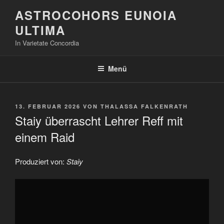
Zum
ASTROCOHORS EUNOIA
Inhalt
ULTIMA
springen
In Varietate Concordia
Menü
VERÖFFENTLICHT
13. FEBRUAR 2026
VON
THALASSA FALKENRATH
AM
Staiy überrascht Lehrer Reff mit
einem Raid
Produziert von:
Staiy
„Staiy
überrascht
Lehrer
Reff
mit
einem
Raid“