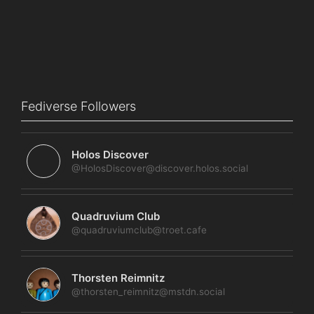
Fediverse Followers
Holos Discover
@HolosDiscover@discover.holos.social
Quadruvium Club
@quadruviumclub@troet.cafe
Thorsten Reimnitz
@thorsten_reimnitz@mstdn.social