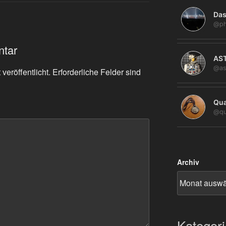
Das
@ph
ntar
AS
@as
veröffentlicht.
Erforderliche Felder sind
Qua
@qu
Archiv
Kategor