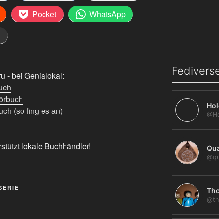
Pocket
WhatsApp
k
Fediverse
 - bei Genialokal:
uch
örbuch
Hol
ch (so fing es an)
rstützt lokale Buchhändler!
Qua
@qu
SERIE
Tho
@th