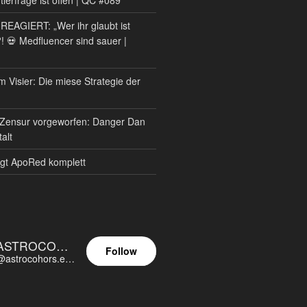
AGIERT: „Wer ihr glaubt ist
?! 💀 Medfluencer sind sauer |
m Visier: Die miese Strategie der
Zensur vorgeworfen: Danger Dan
alt
gt ApoRed komplett
ASTROCOHORS EUNOIA ULTIMA
Follow
@astrocohors.eu@astrocohors.eu