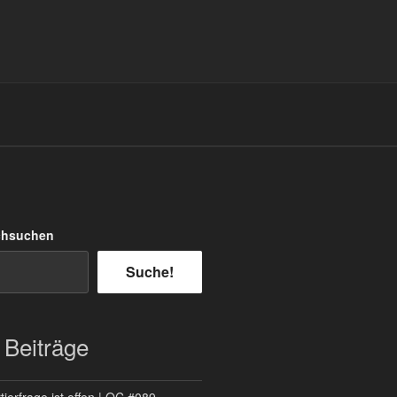
chsuchen
Suche!
 Beiträge
ierfrage ist offen | QC #089