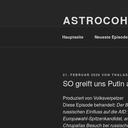
Zum
Inhalt
ASTROCOH
springen
In Varietate Concordia
Hauptseite
Neueste Episode
VERÖFFENTLICHT
21. FEBRUAR 2026
VON
THALAS
AM
SO greift uns Putin 
Produziert von Volksverpetzer
Diese Episode behandelt:
Der B
russischen Einfluss auf die Af
Europawahl-Spitzenkandidat, a
Chrupallas Besuch bei russisch