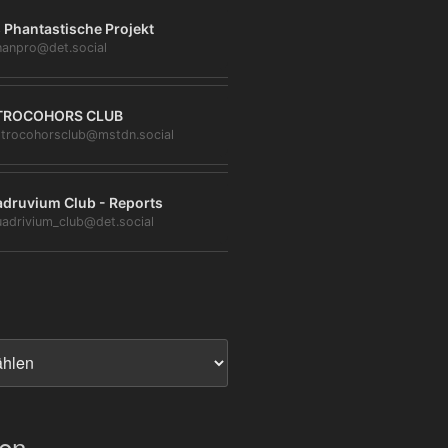
 Phantastische Projekt
anpro@det.social
TROCOHORS CLUB
trocohorsclub@mstdn.social
druvium Club - Reports
adrivium_club@det.social
ien