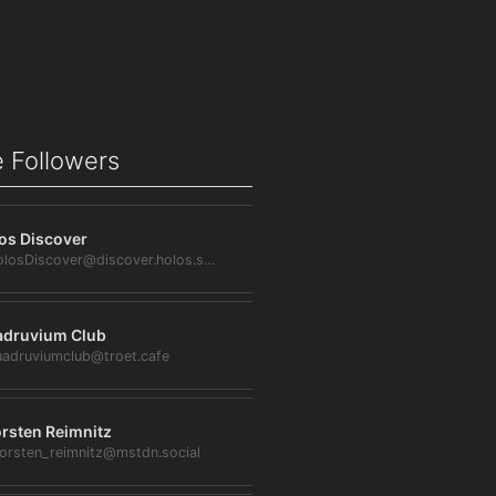
 Followers
os Discover
@HolosDiscover@discover.holos.social
druvium Club
adruviumclub@troet.cafe
rsten Reimnitz
orsten_reimnitz@mstdn.social