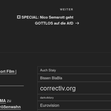
Nächster
WEITER
Beitrag
💥 SPECIAL: Nico Semsrott geht
GOTTLOS auf die AfD
Auch Staiy
rt Film |
Bissen BlaBla
correctiv.org
darkviktory
IMA
zu
Eurovision
Größenwahn