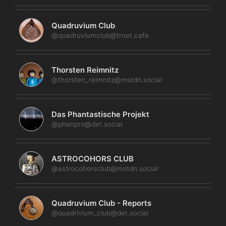
Quadruvium Club
@quadruviumclub@troet.cafe
Thorsten Reimnitz
@thorsten_reimnitz@mstdn.social
Das Phantastische Projekt
@phanpro@det.social
ASTROCOHORS CLUB
@astrocohorsclub@mstdn.social
Quadruvium Club - Reports
@quadrivium_club@det.social