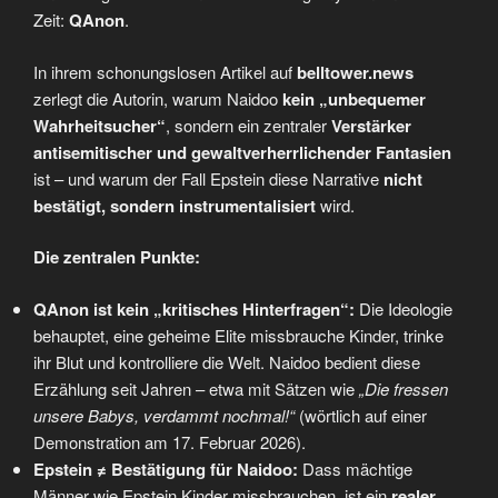
Zeit:
QAnon
.
In ihrem schonungslosen Artikel auf
belltower.news
zerlegt die Autorin, warum Naidoo
kein „unbequemer
Wahrheitsucher“
, sondern ein zentraler
Verstärker
antisemitischer und gewaltverherrlichender Fantasien
ist – und warum der Fall Epstein diese Narrative
nicht
bestätigt, sondern instrumentalisiert
wird.
Die zentralen Punkte:
QAnon ist kein „kritisches Hinterfragen“:
Die Ideologie
behauptet, eine geheime Elite missbrauche Kinder, trinke
ihr Blut und kontrolliere die Welt. Naidoo bedient diese
Erzählung seit Jahren – etwa mit Sätzen wie
„Die fressen
unsere Babys, verdammt nochmal!“
(wörtlich auf einer
Demonstration am 17. Februar 2026).
Epstein ≠ Bestätigung für Naidoo:
Dass mächtige
Männer wie Epstein Kinder missbrauchen, ist ein
realer