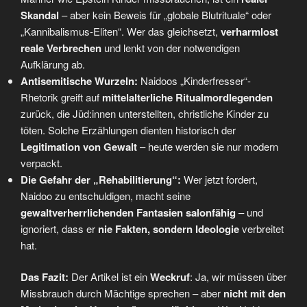
Skandal
– aber kein Beweis für „globale Blutrituale“ oder
„Kannibalismus-Eliten“. Wer das gleichsetzt,
verharmlost
reale Verbrechen
und lenkt von der notwendigen
Aufklärung ab.
Antisemitische Wurzeln:
Naidoos „Kinderfresser“-
Rhetorik greift auf
mittelalterliche Ritualmordlegenden
zurück, die Jüd:innen unterstellten, christliche Kinder zu
töten. Solche Erzählungen dienten historisch der
Legitimation von Gewalt
– heute werden sie nur modern
verpackt.
Die Gefahr der „Rehabilitierung“:
Wer jetzt fordert,
Naidoo zu entschuldigen, macht seine
gewaltverherrlichenden Fantasien salonfähig
– und
ignoriert, dass er
nie Fakten, sondern Ideologie
verbreitet
hat.
Das Fazit:
Der Artikel ist ein
Weckruf
: Ja, wir müssen über
Missbrauch durch Mächtige sprechen – aber
nicht mit den