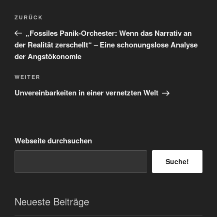
Beitragsnavigation
Vorheriger
ZURÜCK
Beitrag
„Fossiles Panik-Orchester: Wenn das Narrativ an
der Realität zerschellt“ – Eine schonungslose Analyse
der Angstökonomie
Nächster
WEITER
Beitrag
Unvereinbarkeiten in einer vernetzten Welt
Webseite durchsuchen
Suche!
Neueste Beiträge