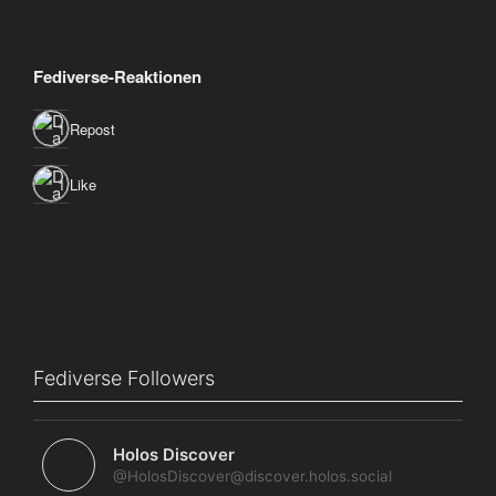
Fediverse-Reaktionen
1 Repost
1 Like
Fediverse Followers
Holos Discover
@HolosDiscover@discover.holos.social