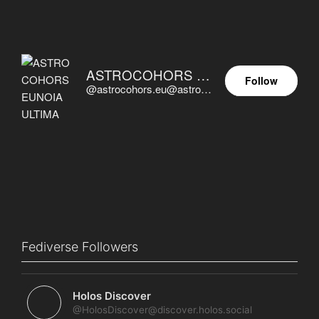
ASTROCOHORS EUNOIA ULTIMA
Follow
@astrocohors.eu@astrocohors.eu
Fediverse Followers
Holos Discover
@HolosDiscover@discover.holos.social