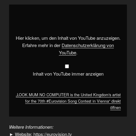
„LOOK
MUM
NO
COMPUTER
is
the
United
Kingdom's
Hier klicken, um den Inhalt von YouTube anzuzeigen.
artist
for
Erfahre mehr in der
Datenschutzerklärung von
the
YouTube
.
70th
#Eurovision
Song
Contest
in
Inhalt von YouTube immer anzeigen
Vienna“
von
YouTube
anzeigen
„LOOK MUM NO COMPUTER is the United Kingdom's artist
for the 70th #Eurovision Song Contest in Vienna“ direkt
öffnen
Weitere Informationen:
► Website:
https://eurovision.tv