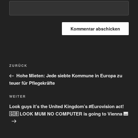
Beitragsnavigation
Vorheriger
ZURÜCK
Beitrag
Hohe Mieten: Jede siebte Kommune in Europa zu
teuer für Pflegekräfte
Nächster
WEITER
Beitrag
Look guys it’s the United Kingdom’s #Eurovision act!
🇬🇧 LOOK MUM NO COMPUTER is going to Vienna 🎹