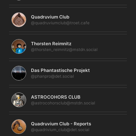
Quadruvium Club
@quadruviumclub@troet.cafe
Thorsten Reimnitz
@thorsten_reimnitz@mstdn.social
Das Phantastische Projekt
@phanpro@det.social
ASTROCOHORS CLUB
@astrocohorsclub@mstdn.social
Quadruvium Club - Reports
@quadrivium_club@det.social