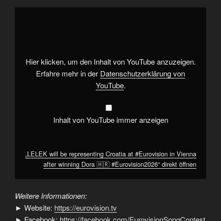
„LELEK
will
be
representing
Croatia
at
#Eurovision
in
Hier klicken, um den Inhalt von YouTube anzuzeigen.
Vienna
after
Erfahre mehr in der
Datenschutzerklärung von
winning
YouTube
.
Dora
🇭🇷
#Eurovision2026“
von
YouTube
Inhalt von YouTube immer anzeigen
anzeigen
„LELEK will be representing Croatia at #Eurovision in Vienna
after winning Dora 🇭🇷 #Eurovision2026“ direkt öffnen
Weitere Informationen:
► Website:
https://eurovision.tv
► Facebook:
https://facebook.com/EurovisionSongContest