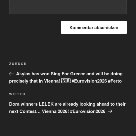
Beitragsnavigation
Vorheriger
ZURÜCK
Beitrag
Akylas has won Sing For Greece and will be doing
precisely that in Vienna! 🇬🇷 #Eurovision2026 #Ferto
Nächster
WEITER
Beitrag
Dora winners LELEK are already looking ahead to their
next Contest… Vienna 2026! #Eurovision2026