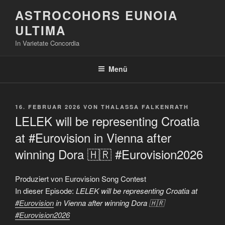
Zum
ASTROCOHORS EUNOIA
Inhalt
ULTIMA
springen
In Varietate Concordia
Menü
VERÖFFENTLICHT
16. FEBRUAR 2026
VON
THALASSA FALKENRATH
AM
LELEK will be representing Croatia
at #Eurovision in Vienna after
winning Dora 🇭🇷 #Eurovision2026
Produziert von Eurovision Song Contest
In dieser Episode:
LELEK will be representing Croatia at
#Eurovision
in Vienna after winning Dora 🇭🇷
#Eurovision2026