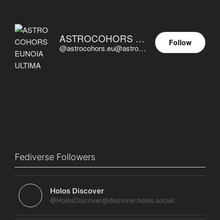
ASTROCOHORS EUNOIA ULTIMA
Follow
@astrocohors.eu@astrocohors.eu
Fediverse Followers
Holos Discover
@HolosDiscover@discover.holos.social