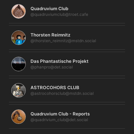
Quadruvium Club
@quadruviumclub@troet.cafe
Thorsten Reimnitz
@thorsten_reimnitz@mstdn.social
Das Phantastische Projekt
@phanpro@det.social
ASTROCOHORS CLUB
@astrocohorsclub@mstdn.social
Quadruvium Club - Reports
@quadrivium_club@det.social