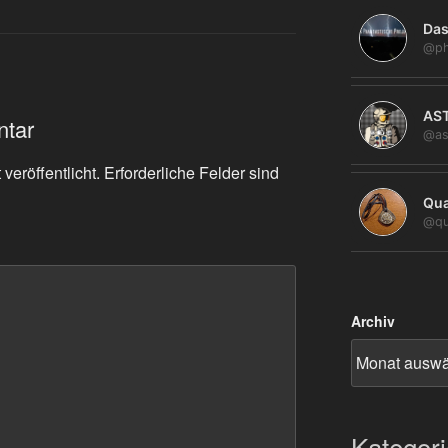
Das
@ph
AS
ntar
@as
veröffentlicht.
Erforderliche Felder sind
Qua
@qu
Archiv
Kategor