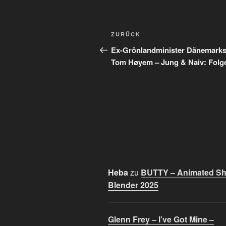
Beitragsnavigation
Vorheriger
ZURÜCK
Beitrag
Ex-Grönlandminister Dänemarks
Tom Høyem – Jung & Naiv: Folg
Heba
zu
BUTTY – Animated Sho
Blender 2025
Glenn Frey – I’ve Got Mine –