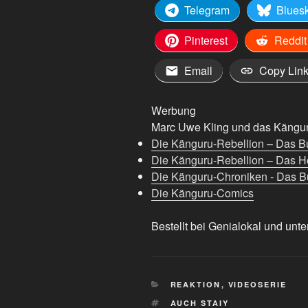
Telegram
Blues
Pinterest
Reddit
Email
Copy Lin
Werbung
Marc Uwe Kling und das Känguru
Die Känguru-Rebellion – Das B
Die Känguru-Rebellion – Das H
Die Känguru-Chroniken - Das Bu
Die Känguru-Comics
Bestellt bei Genialokal und unte
KATEGORIEN
REAKTION
,
VIDEOSERIE
SCHLAGWÖRTER
AUCH STAIY