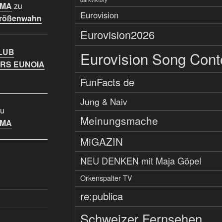
IMA
zu
Eurovision
Größenwahn
Eurovision2026
LUB
Eurovision Song Cont
RS EUNOIA
FunFacts de
Jung & Naiv
u
Meinungsmache
IMA
MiGAZIN
NEU DENKEN mit Maja Göpel
Orkenspalter TV
re:publica
Schweizer Fernsehen