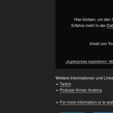
explodieren:
Warum
PC's
noch
Hier klicken, um den
teurer
Erfahre mehr in der
Dat
werden“
von
YouTube
Inhalt von Y
anzeigen
„Kupferpreise explodieren: W
Weitere Informationen und Links
➢
Twitch
➢
Podcast Alman Arabica
➢
For more information or to wa