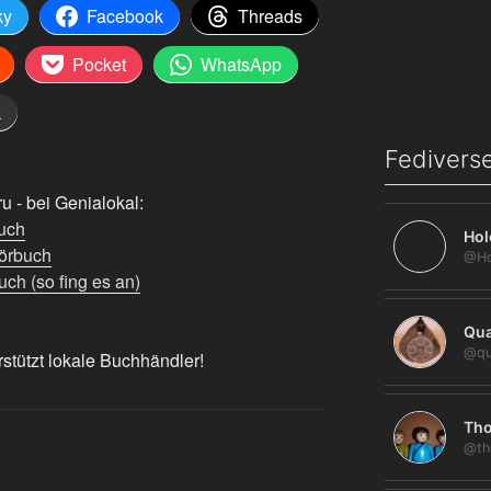
ky
Facebook
Threads
Pocket
WhatsApp
k
Fediverse
 - bei Genialokal:
uch
Hol
örbuch
ch (so fing es an)
Qua
@qu
rstützt lokale Buchhändler!
Tho
@th