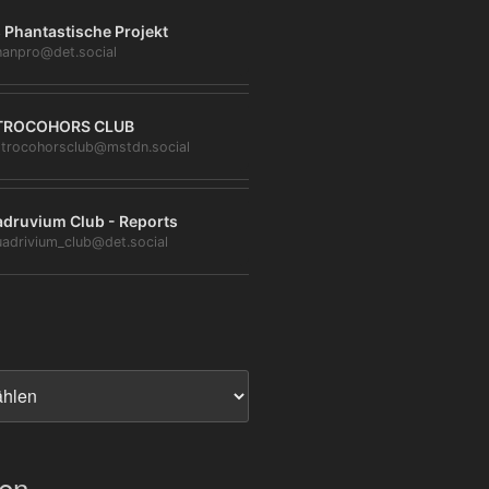
 Phantastische Projekt
anpro@det.social
TROCOHORS CLUB
trocohorsclub@mstdn.social
druvium Club - Reports
adrivium_club@det.social
ien