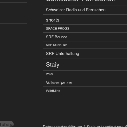
Schweizer Radio und Fernsehen
shorts
SPACE FROGS
SRF Bounce
SRF Studio 404
SRF Unterhaltung
Staiy
Verdi
Volksverpetzer
WildMics
Tube
Datenschutzerklärung
Stolz präsentiert von