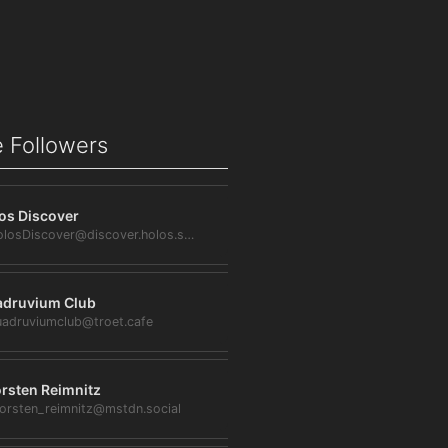
 Followers
os Discover
@HolosDiscover@discover.holos.social
druvium Club
adruviumclub@troet.cafe
rsten Reimnitz
orsten_reimnitz@mstdn.social