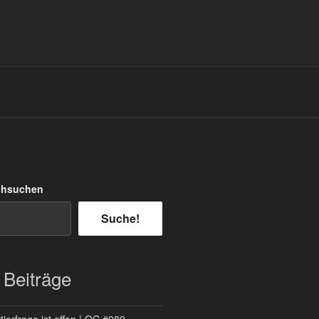
chsuchen
Suche!
 Beiträge
ierfrage ist offen | QC #089