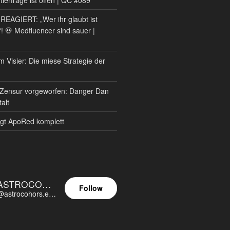
AGIERT: „Wer ihr glaubt ist
?! 💀 Medfluencer sind sauer |
m Visier: Die miese Strategie der
Zensur vorgeworfen: Danger Dan
alt
gt ApoRed komplett
ASTROCOHORS EUNOIA ULTIMA
Follow
@astrocohors.eu@astrocohors.eu