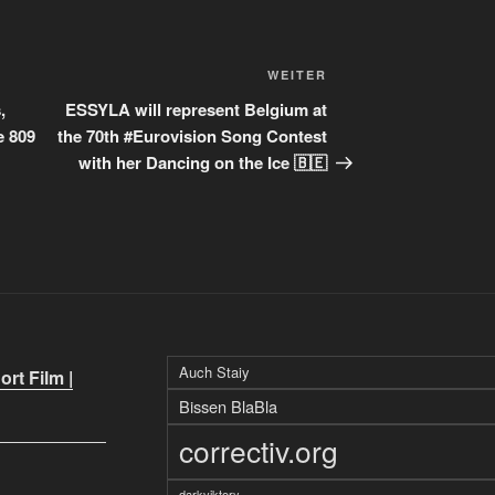
Nächster
WEITER
Beitrag
,
ESSYLA will represent Belgium at
e 809
the 70th #Eurovision Song Contest
with her Dancing on the Ice 🇧🇪
Auch Staiy
rt Film |
Bissen BlaBla
correctiv.org
darkviktory