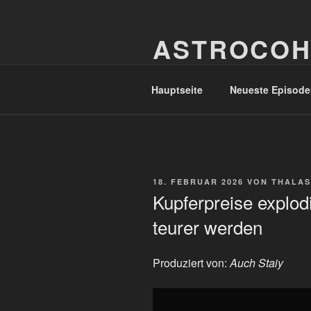
Zum
Inhalt
ASTROCOH
springen
In Varietate Concordia
Hauptseite
Neueste Episode
VERÖFFENTLICHT
18. FEBRUAR 2026
VON
THALAS
AM
Kupferpreise explo
teurer werden
Produziert von:
Auch Staiy
„Kupferpreise