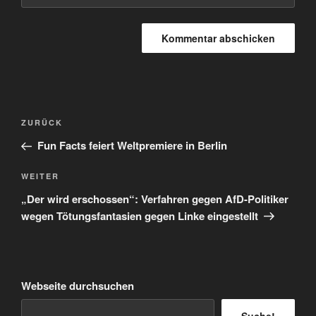
Beitragsnavigation
Vorheriger
ZURÜCK
Beitrag
Fun Facts feiert Weltpremiere in Berlin
Nächster
WEITER
Beitrag
„Der wird erschossen“: Verfahren gegen AfD-Politiker
wegen Tötungsfantasien gegen Linke eingestellt
Webseite durchsuchen
Suche!