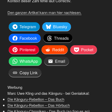
Kontext dieser Zahl fehle laut Correctiv.
Den ganzen Artikel kann man hier nachlesen.
Telegram
Bluesky
Facebook
Threads
Pinterest
Reddit
Pocket
WhatsApp
Email
Copy Link
Werbung
Marc Uwe Kling und das Känguru - bei Genialokal:
Die Känguru-Rebellion – Das Buch
Die Känguru-Rebellion – Das Hörbuch
Die Känguru-Chroniken - Das Buch (so fing es an)