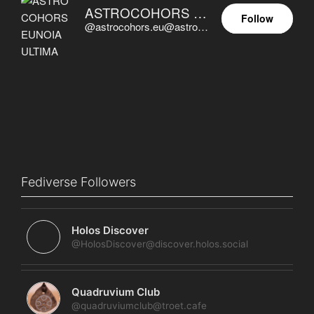
ASTROCOHORS EUNOIA ULTIMA
Follow
@astrocohors.eu@astrocohors.eu
Fediverse Followers
Holos Discover
@HolosDiscover@discover.holos.social
Quadruvium Club
@quadruviumclub@troet.cafe