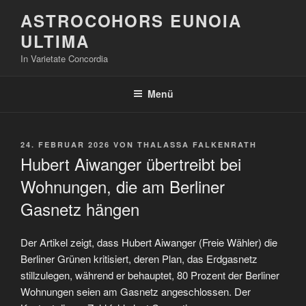
Zum
ASTROCOHORS EUNOIA
Inhalt
ULTIMA
springen
In Varietate Concordia
Menü
VERÖFFENTLICHT
24. FEBRUAR 2026
VON
THALASSA FALKENRATH
AM
Hubert Aiwanger übertreibt bei
Wohnungen, die am Berliner
Gasnetz hängen
Der Artikel zeigt, dass Hubert Aiwanger (Freie Wähler) die
Berliner Grünen kritisiert, deren Plan, das Erdgasnetz
stillzulegen, während er behauptet, 80 Prozent der Berliner
Wohnungen seien am Gasnetz angeschlossen. Der