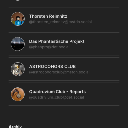
Thorsten Reimnitz
@thorsten_reimnitz@mstdn.social
Das Phantastische Projekt
@phanpro@det.social
ASTROCOHORS CLUB
@astrocohorsclub@mstdn.social
Quadruvium Club - Reports
@quadrivium_club@det.social
Archiv