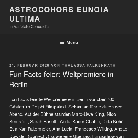
Zum
ASTROCOHORS EUNOIA
Inhalt
ULTIMA
springen
In Varietate Concordia
Menü
VERÖFFENTLICHT
24. FEBRUAR 2026
VON
THALASSA FALKENRATH
AM
Fun Facts feiert Weltpremiere in
Berlin
Fun Facts feierte Weltpremiere in Berlin vor über 700
Gästen im Delphi Filmpalast. Sebastian führte durch den
Abend. Auf der Bühne standen Marc-Uwe Kling, Nico
Semsrott, Sarah Bosetti, Abdul Kader Chahin, Dota Kehr,
Eva Karl Faltermeier, Ana Lucia, Francesco Wilking, Anette
Dowideit (Correctiv) sowie eine Überraschungsshow von