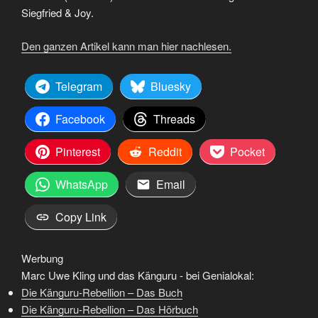
Siegfried & Joy.
Den ganzen Artikel kann man hier nachlesen.
Telegram
Bluesky
Facebook
Threads
Pinterest
Reddit
Pocket
WhatsApp
Email
Copy Link
Werbung
Marc Uwe Kling und das Känguru - bei Genialokal:
Die Känguru-Rebellion – Das Buch
Die Känguru-Rebellion – Das Hörbuch