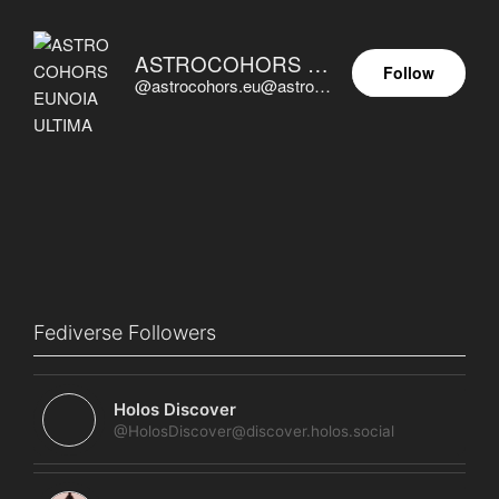
ASTROCOHORS EUNOIA ULTIMA
Follow
@astrocohors.eu@astrocohors.eu
Fediverse Followers
Holos Discover
@HolosDiscover@discover.holos.social