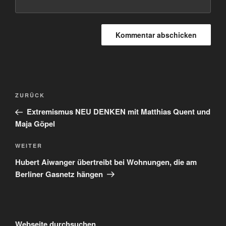
Beitragsnavigation
Vorheriger
ZURÜCK
Beitrag
Extremismus NEU DENKEN mit Matthias Quent und
Maja Göpel
Nächster
WEITER
Beitrag
Hubert Aiwanger übertreibt bei Wohnungen, die am
Berliner Gasnetz hängen
Webseite durchsuchen