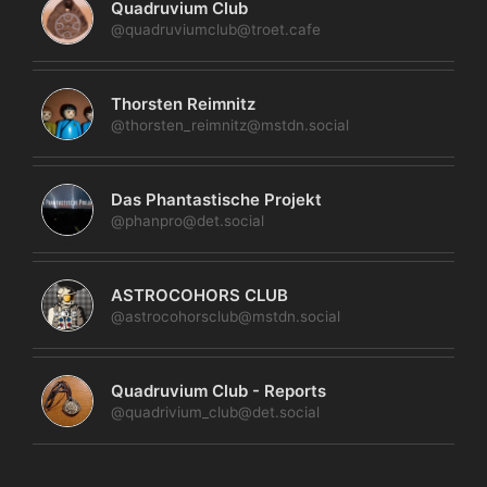
Quadruvium Club
@quadruviumclub@troet.cafe
Thorsten Reimnitz
@thorsten_reimnitz@mstdn.social
Das Phantastische Projekt
@phanpro@det.social
ASTROCOHORS CLUB
@astrocohorsclub@mstdn.social
Quadruvium Club - Reports
@quadrivium_club@det.social