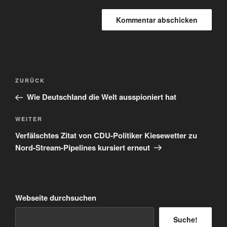
Beitragsnavigation
Vorheriger
ZURÜCK
Beitrag
Wie Deutschland die Welt ausspioniert hat
Nächster
WEITER
Beitrag
Verfälschtes Zitat von CDU-Politiker Kiesewetter zu
Nord-Stream-Pipelines kursiert erneut
Webseite durchsuchen
Suche!