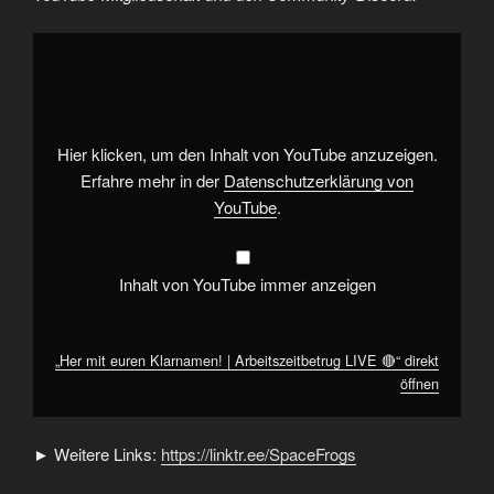
„Her
mit
euren
Klarnamen!
|
Arbeitszeitbetrug
LIVE
🔴“
Hier klicken, um den Inhalt von YouTube anzuzeigen.
von
YouTube
Erfahre mehr in der
Datenschutzerklärung von
anzeigen
YouTube
.
Inhalt von YouTube immer anzeigen
„Her mit euren Klarnamen! | Arbeitszeitbetrug LIVE 🔴“ direkt
öffnen
► Weitere Links:
https://linktr.ee/SpaceFrogs