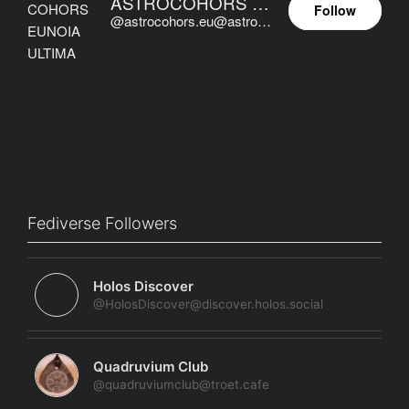
ASTROCOHORS EUNOIA ULTIMA
Follow
@astrocohors.eu@astrocohors.eu
Fediverse Followers
Holos Discover
@HolosDiscover@discover.holos.social
Quadruvium Club
@quadruviumclub@troet.cafe