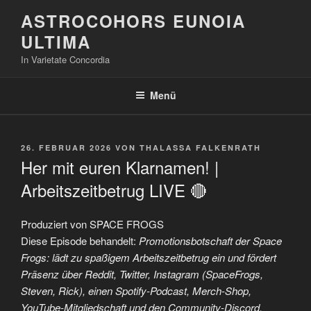
Zum
ASTROCOHORS EUNOIA
Inhalt
ULTIMA
springen
In Varietate Concordia
Menü
VERÖFFENTLICHT
26. FEBRUAR 2026
VON
THALASSA FALKENRATH
AM
Her mit euren Klarnamen! |
Arbeitszeitbetrug LIVE 🔴
Produziert von SPACE FROGS
Diese Episode behandelt:
Promotionsbotschaft der Space
Frogs: lädt zu spaßigem Arbeitszeitbetrug ein und fördert
Präsenz über Reddit, Twitter, Instagram (SpaceFrogs,
Steven, Rick), einen Spotify-Podcast, Merch-Shop,
YouTube-Mitgliedschaft und den Community-Discord.