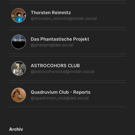
Thorsten Reimnitz
@thorsten_reimnitz@mstdn.social
Das Phantastische Projekt
@phanpro@det.social
ASTROCOHORS CLUB
@astrocohorsclub@mstdn.social
Quadruvium Club - Reports
@quadrivium_club@det.social
Archiv