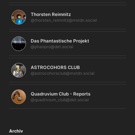
Thorsten Reimnitz
@thorsten_reimnitz@mstdn.social
Das Phantastische Projekt
@phanpro@det.social
ASTROCOHORS CLUB
@astrocohorsclub@mstdn.social
Quadruvium Club - Reports
@quadrivium_club@det.social
Archiv