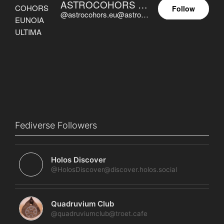
ASTROCOHORS EUNOIA ULTIMA
Follow
@astrocohors.eu@astrocohors.eu
Fediverse Followers
Holos Discover
@HolosDiscover@discover.holos.social
Quadruvium Club
@quadruviumclub@troet.cafe