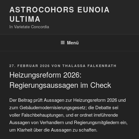
Zum
ASTROCOHORS EUNOIA
Inhalt
ULTIMA
springen
In Varietate Concordia
Menü
VERÖFFENTLICHT
27. FEBRUAR 2026
VON
THALASSA FALKENRATH
AM
Heizungsreform 2026:
Regierungsaussagen im Check
Der Beitrag prüft Aussagen zur Heizungsreform 2026 und
zum Gebäudemodernisierungsgesetz; die Debatte sei
voller Falschbehauptungen, und er ordnet irreführende
Aussagen von Verhandlern und Regierungsmitgliedern ein,
um Klarheit über die Aussagen zu schaffen.