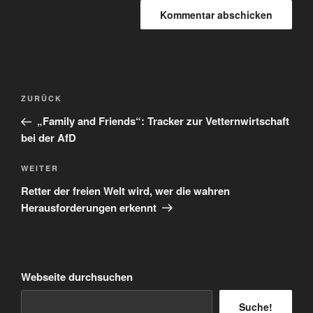
Beitragsnavigation
Vorheriger
ZURÜCK
Beitrag
„Family and Friends“: Tracker zur Vetternwirtschaft
bei der AfD
Nächster
WEITER
Beitrag
Retter der freien Welt wird, wer die wahren
Herausforderungen erkennt
Webseite durchsuchen
Suche!