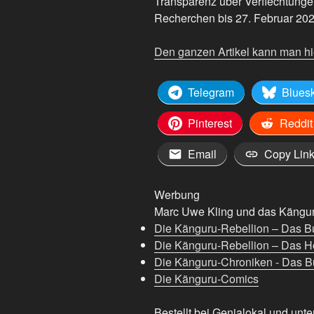
Transparenz über Verflechtunge
Recherchen bis 27. Februar 202
Den ganzen Artikel kann man hi
Telegram
Blues
Pinterest
Reddit
Email
Copy Lin
Werbung
Marc Uwe Kling und das Känguru
Die Känguru-Rebellion – Das B
Die Känguru-Rebellion – Das H
Die Känguru-Chroniken - Das Bu
Die Känguru-Comics
Bestellt bei Genialokal und unte