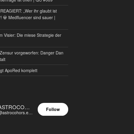
AGIERT: „Wer ihr glaubt ist
?! 💀 Medfluencer sind sauer |
m Visier: Die miese Strategie der
Zensur vorgeworfen: Danger Dan
alt
gt ApoRed komplett
ASTROCOHORS EUNOIA ULTIMA
Follow
@astrocohors.eu@astrocohors.eu