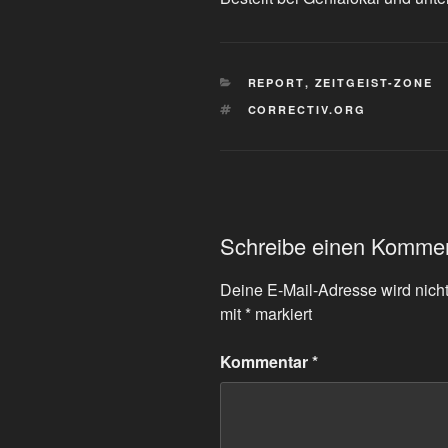
KATEGORIEN
REPORT
,
ZEITGEIST-ZONE
SCHLAGWÖRTER
CORRECTIV.ORG
Schreibe einen Komme
Deine E-Mail-Adresse wird nicht 
mit
*
markiert
Kommentar
*