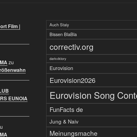
Auch Staiy
rt Film |
Bissen BlaBla
correctiv.org
darkviktory
IMA
zu
Eurovision
Größenwahn
Eurovision2026
LUB
Eurovision Song Cont
RS EUNOIA
FunFacts de
Jung & Naiv
u
Meinungsmache
IMA