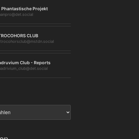
 Phantastische Projekt
anpro@det.social
TROCOHORS CLUB
trocohorsclub@mstdn.social
druvium Club - Reports
adrivium_club@det.social
ien