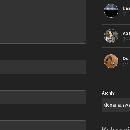
Das
@ph
AS
@as
Qua
@qu
Archiv
Kategor