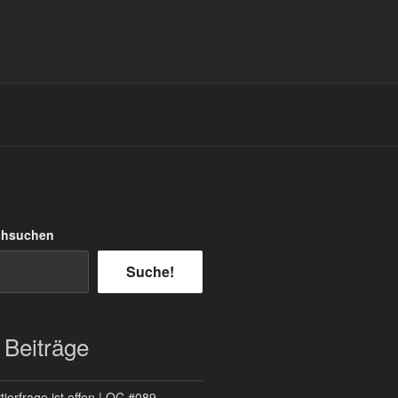
chsuchen
Suche!
 Beiträge
ierfrage ist offen | QC #089