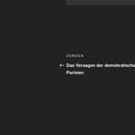
Beitragsnavigation
Vorheriger
ZURÜCK
Beitrag
Das Versagen der demokratisch
Parteien