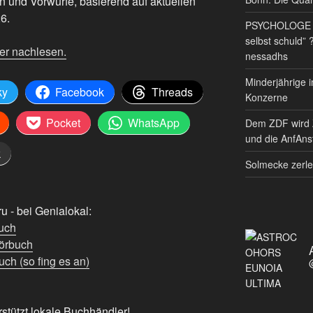
n und Vorwürfe, basierend auf aktuellen
6.
PSYCHOLOGE RE
selbst schuld” 
er nachlesen.
nessadhs
Minderjährige i
ky
Facebook
Threads
Konzerne
Pocket
WhatsApp
Dem ZDF wird 
und die AnfAnst
k
Solmecke zerle
 - bei Genialokal:
uch
örbuch
ch (so fing es an)
rstützt lokale Buchhändler!