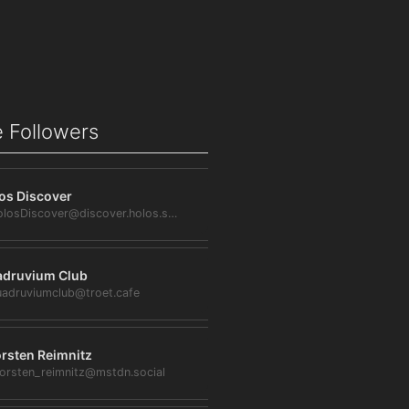
 Followers
os Discover
@HolosDiscover@discover.holos.social
druvium Club
adruviumclub@troet.cafe
rsten Reimnitz
orsten_reimnitz@mstdn.social