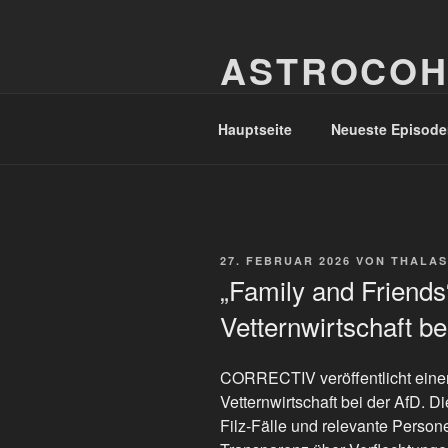
Zum
Inhalt
ASTROCOH
springen
In Varietate Concordia
Hauptseite
Neueste Episode
VERÖFFENTLICHT
27. FEBRUAR 2026
VON
THALAS
AM
„Family and Friends
Vetternwirtschaft be
CORRECTIV veröffentlicht einen
Vetternwirtschaft bei der AfD. 
Filz-Fälle und relevante Personen