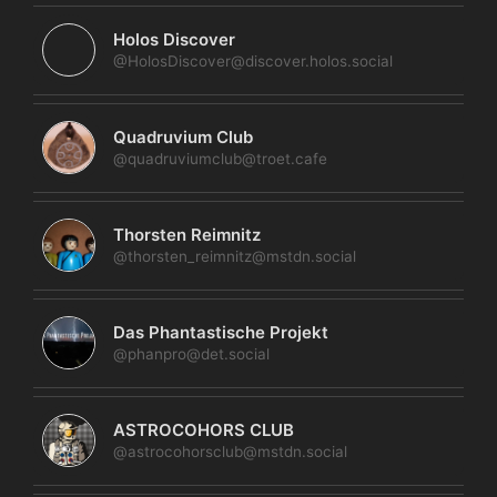
Holos Discover
@HolosDiscover@discover.holos.social
Quadruvium Club
@quadruviumclub@troet.cafe
Thorsten Reimnitz
@thorsten_reimnitz@mstdn.social
Das Phantastische Projekt
@phanpro@det.social
ASTROCOHORS CLUB
@astrocohorsclub@mstdn.social