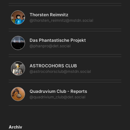
Thorsten Reimnitz
@thorsten_reimnitz@mstdn.social
Das Phantastische Projekt
@phanpro@det.social
ASTROCOHORS CLUB
@astrocohorsclub@mstdn.social
Quadruvium Club - Reports
@quadrivium_club@det.social
Archiv