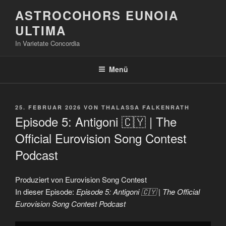
Zum
ASTROCOHORS EUNOIA
Inhalt
ULTIMA
springen
In Varietate Concordia
Menü
VERÖFFENTLICHT
25. FEBRUAR 2026
VON
THALASSA FALKENRATH
AM
Episode 5: Antigoni 🇨🇾 | The
Official Eurovision Song Contest
Podcast
Produziert von Eurovision Song Contest
In dieser Episode:
Episode 5: Antigoni 🇨🇾 | The Official
Eurovision Song Contest Podcast
„Episode