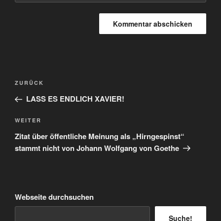
Beitragsnavigation
Vorheriger
ZURÜCK
Beitrag
LASS ES ENDLICH XAVIER!
Nächster
WEITER
Beitrag
Zitat über öffentliche Meinung als „Hirngespinst“
stammt nicht von Johann Wolfgang von Goethe
Webseite durchsuchen
Suche!