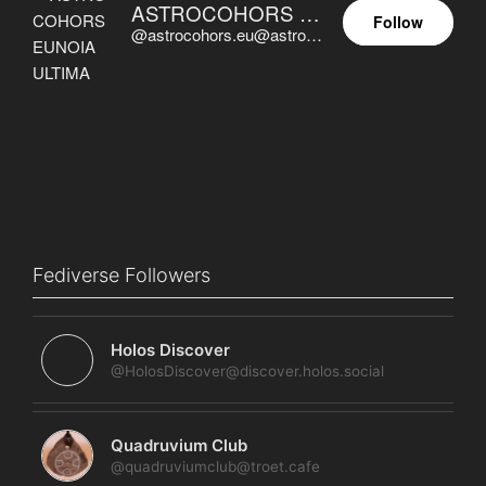
ASTROCOHORS EUNOIA ULTIMA
Follow
@astrocohors.eu@astrocohors.eu
Fediverse Followers
Holos Discover
@HolosDiscover@discover.holos.social
Quadruvium Club
@quadruviumclub@troet.cafe