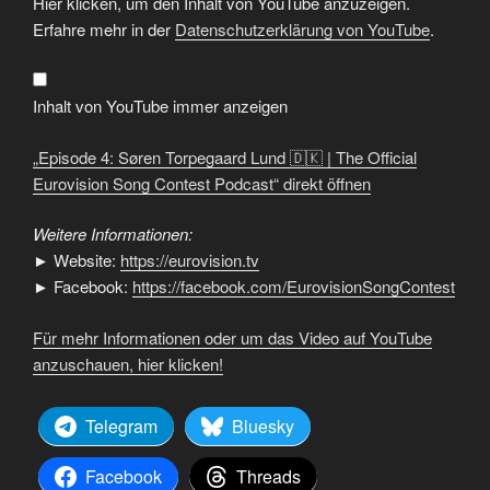
Hier klicken, um den Inhalt von YouTube anzuzeigen.
4:
Søren
Erfahre mehr in der
Datenschutzerklärung von YouTube
.
Torpegaard
Lund
🇩🇰
|
The
Inhalt von YouTube immer anzeigen
Official
Eurovision
Song
„Episode 4: Søren Torpegaard Lund 🇩🇰 | The Official
Contest
Podcast“
Eurovision Song Contest Podcast“ direkt öffnen
von
YouTube
anzeigen
Weitere Informationen:
► Website:
https://eurovision.tv
► Facebook:
https://facebook.com/EurovisionSongContest
Für mehr Informationen oder um das Video auf YouTube
anzuschauen, hier klicken!
Telegram
Bluesky
Facebook
Threads