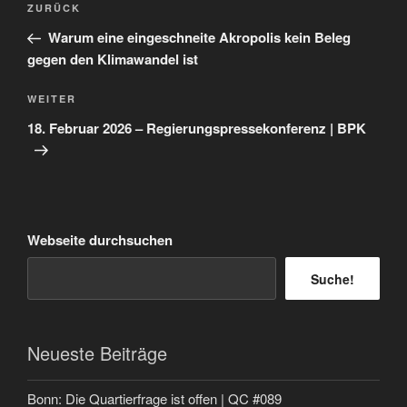
Vorheriger
ZURÜCK
Beitrag
Warum eine eingeschneite Akropolis kein Beleg
gegen den Klimawandel ist
Nächster
WEITER
Beitrag
18. Februar 2026 – Regierungspressekonferenz | BPK
Webseite durchsuchen
Suche!
Neueste Beiträge
Bonn: Die Quartierfrage ist offen | QC #089