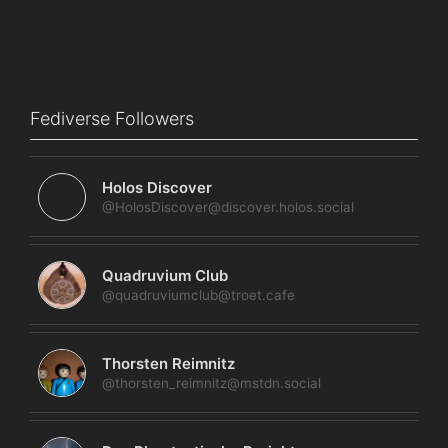
Fediverse Followers
Holos Discover
@HolosDiscover@discover.holos.social
Quadruvium Club
@quadruviumclub@troet.cafe
Thorsten Reimnitz
@thorsten_reimnitz@mstdn.social