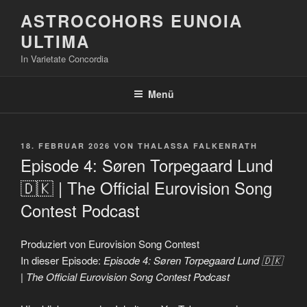
Zum
ASTROCOHORS EUNOIA
Inhalt
ULTIMA
springen
In Varietate Concordia
Menü
VERÖFFENTLICHT
18. FEBRUAR 2026
VON
THALASSA FALKENRATH
AM
Episode 4: Søren Torpegaard Lund
🇩🇰 | The Official Eurovision Song
Contest Podcast
Produziert von Eurovision Song Contest
In dieser Episode:
Episode 4: Søren Torpegaard Lund 🇩🇰
| The Official Eurovision Song Contest Podcast
„Episode