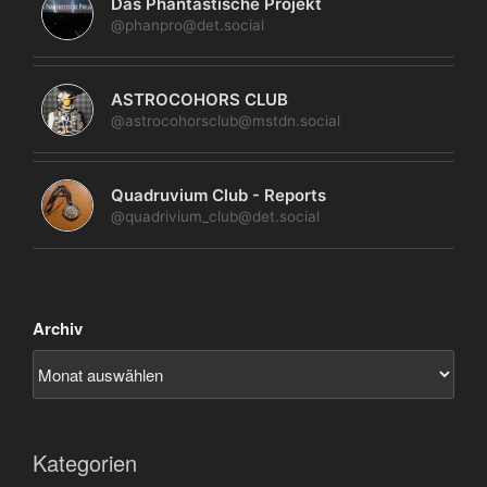
Das Phantastische Projekt
@phanpro@det.social
ASTROCOHORS CLUB
@astrocohorsclub@mstdn.social
Quadruvium Club - Reports
@quadrivium_club@det.social
Archiv
Kategorien