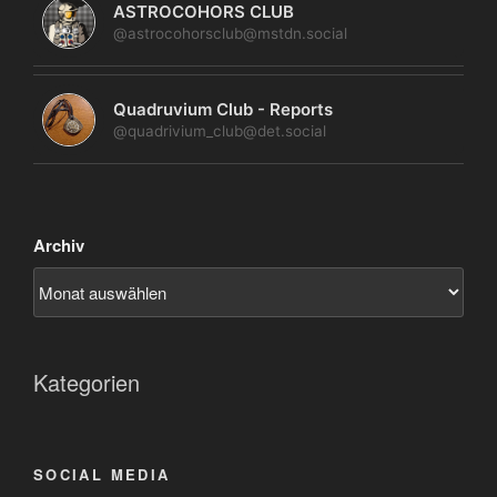
ASTROCOHORS CLUB
@astrocohorsclub@mstdn.social
Quadruvium Club - Reports
@quadrivium_club@det.social
Archiv
Kategorien
SOCIAL MEDIA