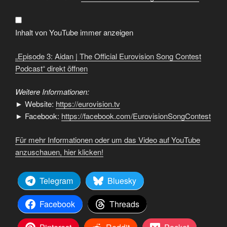
|
The
Official
Eurovision
Song
Inhalt von YouTube immer anzeigen
Contest
Podcast“
von
„Episode 3: Aidan | The Official Eurovision Song Contest
YouTube
anzeigen
Podcast“ direkt öffnen
Weitere Informationen:
► Website:
https://eurovision.tv
► Facebook:
https://facebook.com/EurovisionSongContest
Für mehr Informationen oder um das Video auf YouTube
anzuschauen, hier klicken!
Telegram
Bluesky
Facebook
Threads