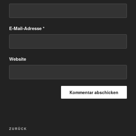
E-Mail-Adresse
*
Website
Beitragsnavigation
Vorheriger
ZURÜCK