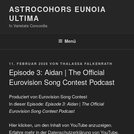
Zum
ASTROCOHORS EUNOIA
Inhalt
ULTIMA
springen
In Varietate Concordia
Menü
VERÖFFENTLICHT
11. FEBRUAR 2026
VON
THALASSA FALKENRATH
AM
Episode 3: Aidan | The Official
Eurovision Song Contest Podcast
Produziert von Eurovision Song Contest
In dieser Episode:
Episode 3: Aidan | The Official
Eurovision Song Contest Podcast
„Episode
Hier klicken, um den Inhalt von YouTube anzuzeigen.
3:
Aidan
Erfahre mehr in der
Datenschutzerklärung von YouTube
.