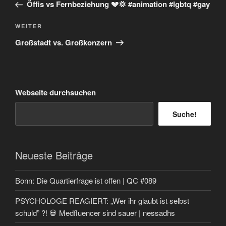
Beitrag
Öffis vs Fernbeziehung 💔💢 #animation #lgbtq #gay
Nächster
WEITER
Beitrag
Großstadt vs. Großkonzern
Webseite durchsuchen
Suche!
Neueste Beiträge
Bonn: Die Quartierfrage ist offen | QC #089
PSYCHOLOGE REAGIERT: „Wer ihr glaubt ist selbst
schuld” ?! 💀 Medfluencer sind sauer | nessadhs