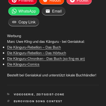
Pinterest
Reddit
Pocket
WhatsApp
Email
Copy Link
Werbung
Marc Uwe Kling und das Känguru - bei Genialokal:
Die Känguru-Rebellion – Das Buch
Die Känguru-Rebellion – Das Hörbuch
Die Känguru-Chroniken - Das Buch (so fing es an)
Die Känguru-Comics
Bestellt bei Genialokal und unterstützt lokale Buchhändler!
KATEGORIEN
VIDEOSERIE
,
ZEITGEIST-ZONE
SCHLAGWÖRTER
EUROVISION SONG CONTEST