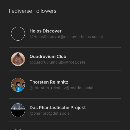
Fediverse Followers
Holos Discover
@HolosDiscover@discover.holos.social
Quadruvium Club
@quadruviumclub@troet.cafe
Thorsten Reimnitz
@thorsten_reimnitz@mstdn.social
Das Phantastische Projekt
@phanpro@det.social