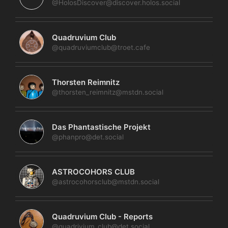
@HolosDiscover@discover.holos.social
Quadruvium Club
@quadruviumclub@troet.cafe
Thorsten Reimnitz
@thorsten_reimnitz@mstdn.social
Das Phantastische Projekt
@phanpro@det.social
ASTROCOHORS CLUB
@astrocohorsclub@mstdn.social
Quadruvium Club - Reports
@quadrivium_club@det.social