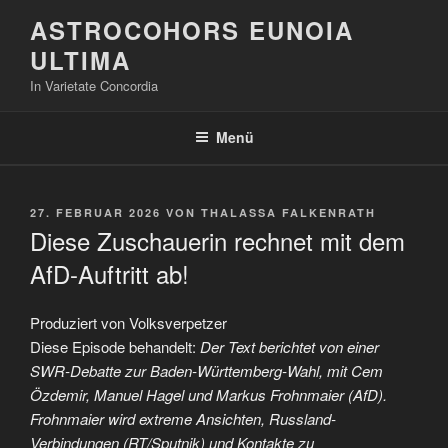
Zum
ASTROCOHORS EUNOIA
Inhalt
ULTIMA
springen
In Varietate Concordia
Menü
VERÖFFENTLICHT
27. FEBRUAR 2026
VON
THALASSA FALKENRATH
AM
Diese Zuschauerin rechnet mit dem
AfD-Auftritt ab!
Produziert von Volksverpetzer
Diese Episode behandelt:
Der Text berichtet von einer
SWR-Debatte zur Baden-Württemberg-Wahl, mit Cem
Özdemir, Manuel Hagel und Markus Frohnmaier (AfD).
Frohnmaier wird extreme Ansichten, Russland-
Verbindungen (RT/Sputnik) und Kontakte zu