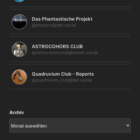
Das Phantastische Projekt
@phanpro@det.social
ASTROCOHORS CLUB
@astrocohorsclub@mstdn.social
Quadruvium Club - Reports
@quadrivium_club@det.social
Archiv