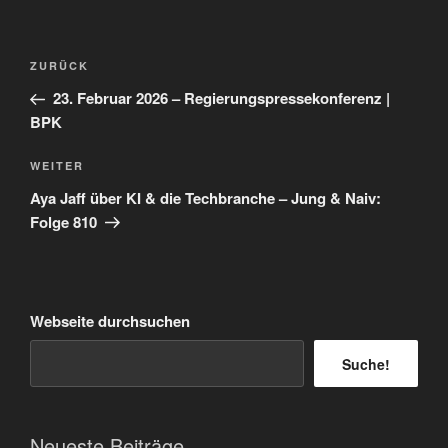
Beitragsnavigation
Vorheriger
ZURÜCK
Beitrag
23. Februar 2026 – Regierungspressekonferenz |
BPK
Nächster
WEITER
Beitrag
Aya Jaff über KI & die Techbranche – Jung & Naiv:
Folge 810
Webseite durchsuchen
Suche!
Neueste Beiträge