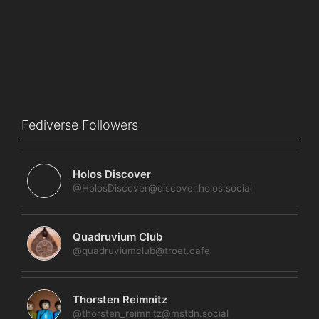
Fediverse Followers
Holos Discover
@HolosDiscover@discover.holos.social
Quadruvium Club
@quadruviumclub@troet.cafe
Thorsten Reimnitz
@thorsten_reimnitz@mstdn.social