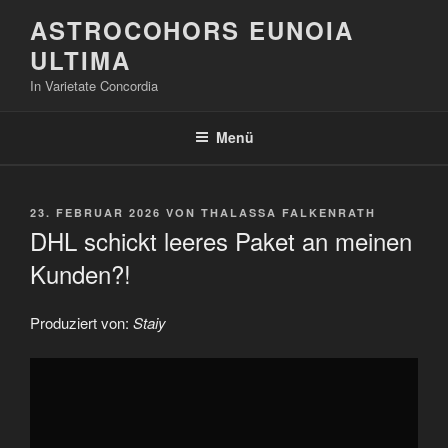
Zum
ASTROCOHORS EUNOIA
Inhalt
ULTIMA
springen
In Varietate Concordia
Menü
VERÖFFENTLICHT
23. FEBRUAR 2026
VON
THALASSA FALKENRATH
AM
DHL schickt leeres Paket an meinen
Kunden?!
Produziert von:
Staiy
„DHL
schickt
leeres
Paket
an
meinen
Kunden?!“