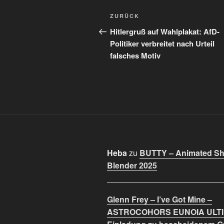
Beitragsnavigation
Vorheriger
ZURÜCK
Beitrag
Hitlergruß auf Wahlplakat: AfD-
Politiker verbreitet nach Urteil
falsches Motiv
Heba
zu
BUTTY – Animated Sho
Blender 2025
Glenn Frey – I’ve Got Mine –
ASTROCOHORS EUNOIA ULT