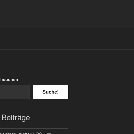
chsuchen
Suche!
 Beiträge
ierfrage ist offen | QC #089