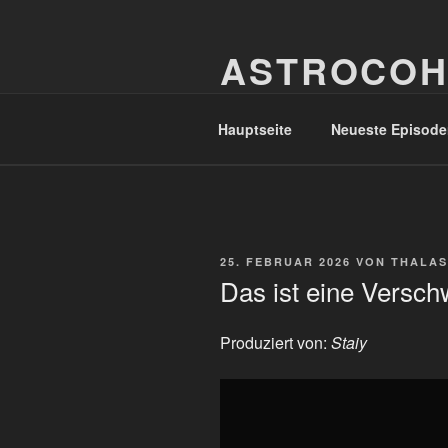
Zum
Inhalt
ASTROCOH
springen
In Varietate Concordia
Hauptseite
Neueste Episode
VERÖFFENTLICHT
25. FEBRUAR 2026
VON
THALAS
AM
Das ist eine Versc
Produziert von:
Staiy
„Das
ist
eine