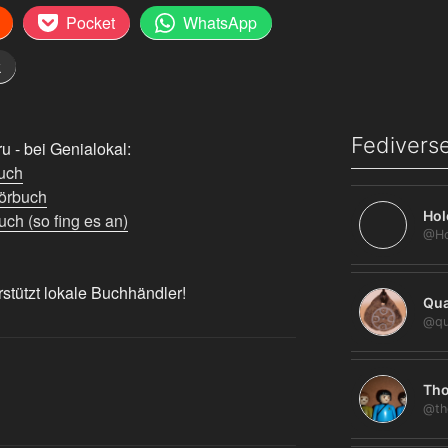
Pocket
WhatsApp
k
Fediverse
 - bei Genialokal:
uch
örbuch
Hol
ch (so fing es an)
rstützt lokale Buchhändler!
Qua
@qu
Tho
@th