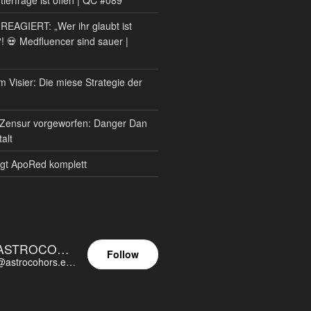
AGIERT: „Wer ihr glaubt ist
?! 💀 Medfluencer sind sauer |
m Visier: Die miese Strategie der
Zensur vorgeworfen: Danger Dan
alt
gt ApoRed komplett
ASTROCOHORS EUNOIA ULTIMA
Follow
@astrocohors.eu@astrocohors.eu