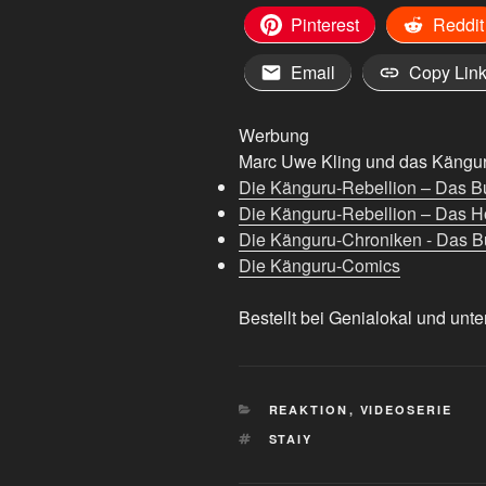
Pinterest
Reddit
Email
Copy Lin
Werbung
Marc Uwe Kling und das Känguru
Die Känguru-Rebellion – Das B
Die Känguru-Rebellion – Das H
Die Känguru-Chroniken - Das Bu
Die Känguru-Comics
Bestellt bei Genialokal und unte
KATEGORIEN
REAKTION
,
VIDEOSERIE
SCHLAGWÖRTER
STAIY