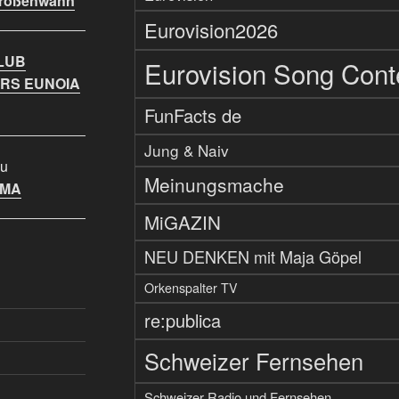
Größenwahn
Eurovision2026
LUB
Eurovision Song Cont
RS EUNOIA
FunFacts de
Jung & Naiv
u
Meinungsmache
IMA
MiGAZIN
NEU DENKEN mit Maja Göpel
Orkenspalter TV
re:publica
Schweizer Fernsehen
Schweizer Radio und Fernsehen