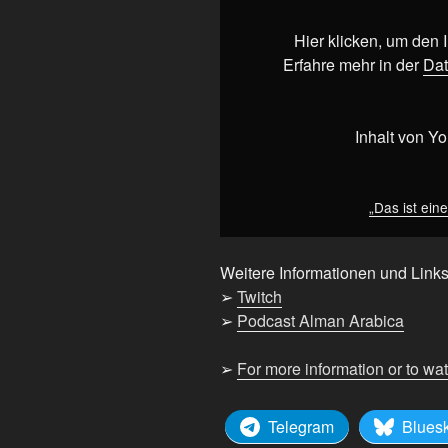
Verschwendung
von
Hier klicken, um den
Energie!“
Erfahre mehr in der
Dat
von
YouTube
anzeigen
Inhalt von Y
„Das ist ein
Weitere Informationen und Links
➢
Twitch
➢
Podcast Alman Arabica
➢
For more information or to wa
Telegram
Blues