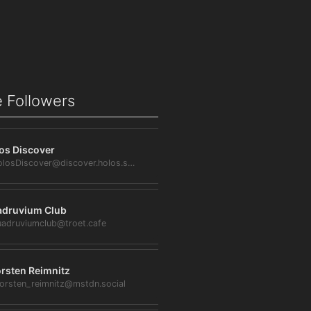
 Followers
os Discover
@HolosDiscover@discover.holos.social
druvium Club
adruviumclub@troet.cafe
rsten Reimnitz
orsten_reimnitz@mstdn.social