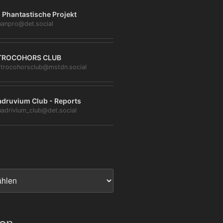
 Phantastische Projekt
anpro@det.social
TROCOHORS CLUB
trocohorsclub@mstdn.social
druvium Club - Reports
adrivium_club@det.social
ien