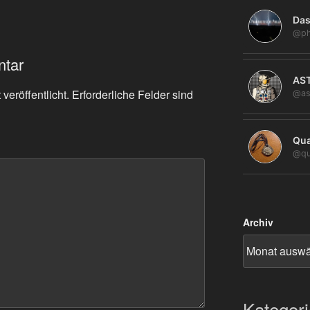
Das
@ph
ntar
AS
veröffentlicht.
Erforderliche Felder sind
@as
Qua
@qu
Archiv
Kategor