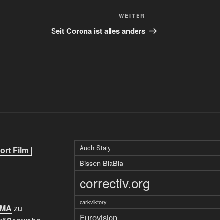
Nächster
WEITER
Beitrag
Seit Corona ist alles anders
Auch Staiy
rt Film |
Bissen BlaBla
correctiv.org
darkviktory
IMA
zu
Eurovision