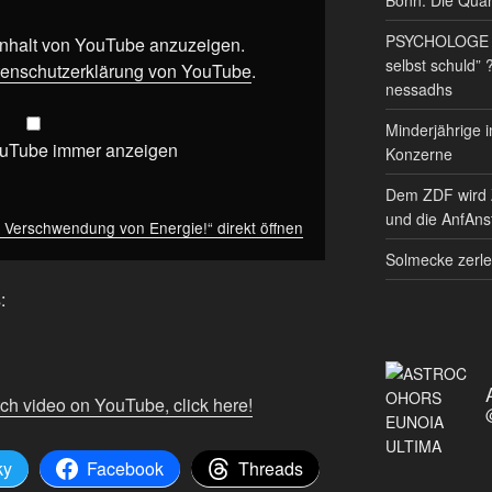
PSYCHOLOGE RE
 Inhalt von YouTube anzuzeigen.
selbst schuld” 
enschutzerklärung von YouTube
.
nessadhs
Minderjährige i
ouTube immer anzeigen
Konzerne
Dem ZDF wird 
und die AnfAnst
e Verschwendung von Energie!“ direkt öffnen
Solmecke zerle
:
tch video on YouTube, click here!
ky
Facebook
Threads