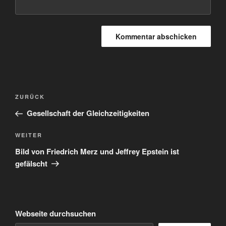
Beitragsnavigation
Vorheriger
ZURÜCK
Beitrag
Gesellschaft der Gleichzeitigkeiten
Nächster
WEITER
Beitrag
Bild von Friedrich Merz und Jeffrey Epstein ist
gefälscht
Webseite durchsuchen