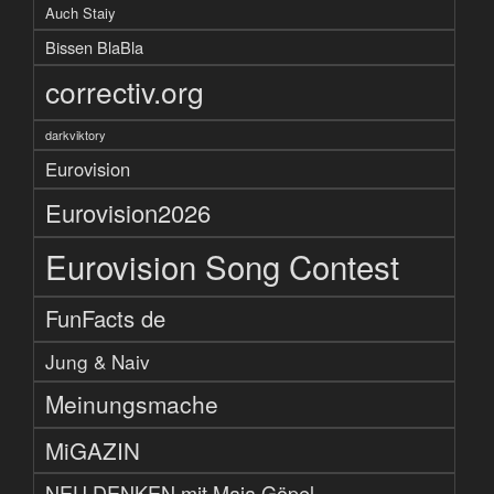
Auch Staiy
Bissen BlaBla
correctiv.org
darkviktory
Eurovision
Eurovision2026
Eurovision Song Contest
FunFacts de
Jung & Naiv
Meinungsmache
MiGAZIN
NEU DENKEN mit Maja Göpel