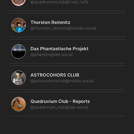
@quadruviumclub@troet.cafe
Thorsten Reimnitz
@thorsten_reimnitz@mstdn.social
Das Phantastische Projekt
@phanpro@det.social
ASTROCOHORS CLUB
@astrocohorsclub@mstdn.social
Quadruvium Club - Reports
@quadrivium_club@det.social