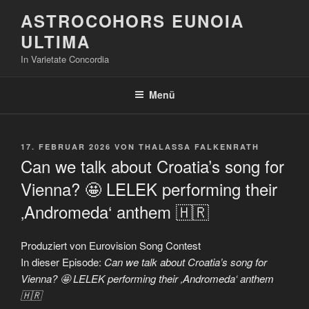
Zum
ASTROCOHORS EUNOIA
Inhalt
ULTIMA
springen
In Varietate Concordia
Menü
VERÖFFENTLICHT
17. FEBRUAR 2026
VON
THALASSA FALKENRATH
AM
Can we talk about Croatia’s song for
Vienna? 🤩 LELEK performing their
‚Andromeda‘ anthem 🇭🇷
Produziert von Eurovision Song Contest
In dieser Episode:
Can we talk about Croatia’s song for
Vienna? 🤩 LELEK performing their ‚Andromeda‘ anthem
🇭🇷