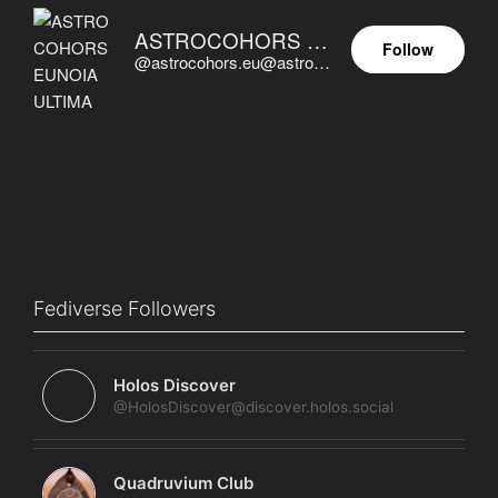
ASTROCOHORS EUNOIA ULTIMA
Follow
@astrocohors.eu@astrocohors.eu
Fediverse Followers
Holos Discover
@HolosDiscover@discover.holos.social
Quadruvium Club