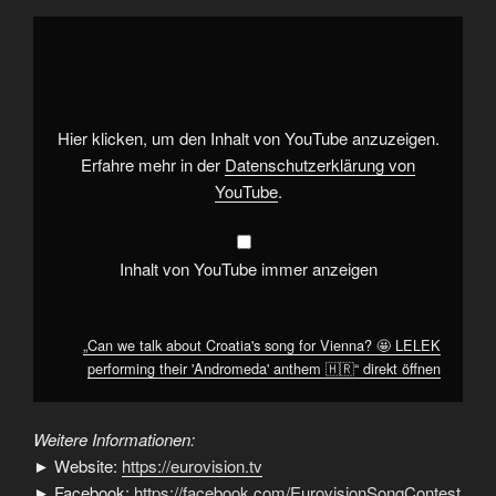
„Can
we
talk
about
Croatia's
song
for
Vienna?
Hier klicken, um den Inhalt von YouTube anzuzeigen.
🤩
LELEK
Erfahre mehr in der
Datenschutzerklärung von
performing
YouTube
.
their
'Andromeda'
anthem
🇭🇷“
von
Inhalt von YouTube immer anzeigen
YouTube
anzeigen
„Can we talk about Croatia's song for Vienna? 🤩 LELEK
performing their 'Andromeda' anthem 🇭🇷“ direkt öffnen
Weitere Informationen:
► Website:
https://eurovision.tv
► Facebook:
https://facebook.com/EurovisionSongContest