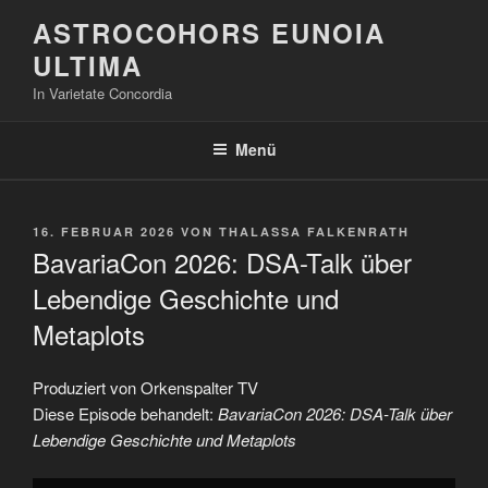
Zum
ASTROCOHORS EUNOIA
Inhalt
ULTIMA
springen
In Varietate Concordia
Menü
VERÖFFENTLICHT
16. FEBRUAR 2026
VON
THALASSA FALKENRATH
AM
BavariaCon 2026: DSA-Talk über
Lebendige Geschichte und
Metaplots
Produziert von Orkenspalter TV
Diese Episode behandelt:
BavariaCon 2026: DSA-Talk über
Lebendige Geschichte und Metaplots
„BavariaCon