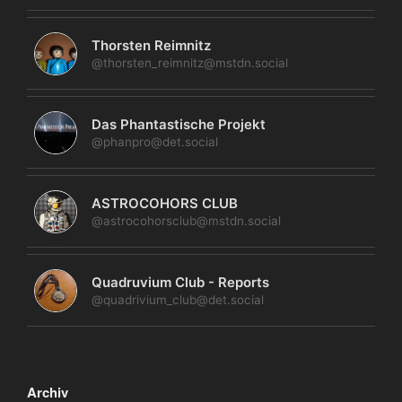
Thorsten Reimnitz
@thorsten_reimnitz@mstdn.social
Das Phantastische Projekt
@phanpro@det.social
ASTROCOHORS CLUB
@astrocohorsclub@mstdn.social
Quadruvium Club - Reports
@quadrivium_club@det.social
Archiv