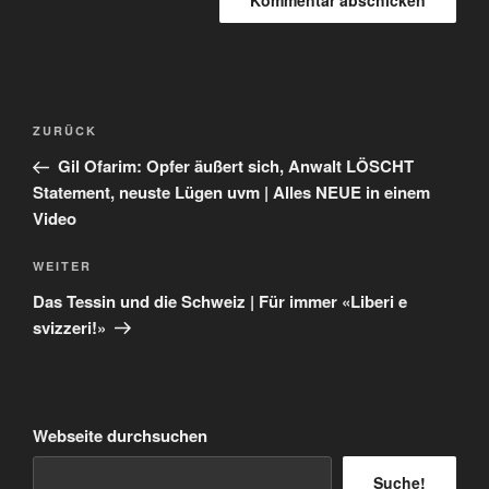
Beitragsnavigation
Vorheriger
ZURÜCK
Beitrag
Gil Ofarim: Opfer äußert sich, Anwalt LÖSCHT
Statement, neuste Lügen uvm | Alles NEUE in einem
Video
Nächster
WEITER
Beitrag
Das Tessin und die Schweiz | Für immer «Liberi e
svizzeri!»
Webseite durchsuchen
Suche!