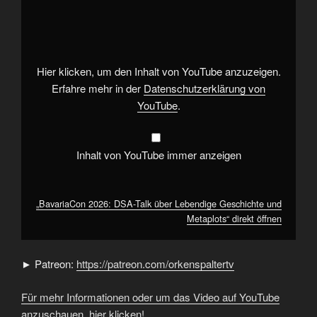
2026:
DSA-
Talk
über
Lebendige
Geschichte
und
Hier klicken, um den Inhalt von YouTube anzuzeigen.
Metaplots“
von
Erfahre mehr in der
Datenschutzerklärung von
YouTube
YouTube
.
anzeigen
Inhalt von YouTube immer anzeigen
„BavariaCon 2026: DSA-Talk über Lebendige Geschichte und
Metaplots“ direkt öffnen
► Patreon:
https://patreon.com/orkenspaltertv
Für mehr Informationen oder um das Video auf YouTube
anzuschauen, hier klicken!