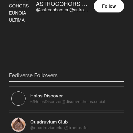
ASTROCOHORS EUNOIA ULTIMA
Follow
@astrocohors.eu@astrocohors.eu
Fediverse Followers
Holos Discover
@HolosDiscover@discover.holos.social
Quadruvium Club
@quadruviumclub@troet.cafe