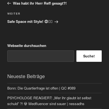
Beitrag
Was habt ihr Herr Reff gesagt?!
Nächster
WEITER
Beitrag
Safe Space mit Style! 😍🏳‍🌈
Webseite durchsuchen
Suche!
Neueste Beiträge
Bonn: Die Quartierfrage ist offen | QC #089
PSYCHOLOGE REAGIERT: „Wer ihr glaubt ist selbst
schuld” ?! 💀 Medfluencer sind sauer | nessadhs