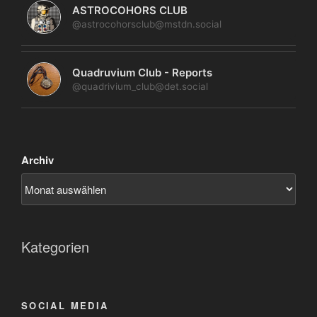
ASTROCOHORS CLUB
@astrocohorsclub@mstdn.social
Quadruvium Club - Reports
@quadrivium_club@det.social
Archiv
Kategorien
SOCIAL MEDIA