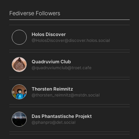
Fediverse Followers
Holos Discover
@HolosDiscover@discover.holos.social
Quadruvium Club
@quadruviumclub@troet.cafe
Thorsten Reimnitz
@thorsten_reimnitz@mstdn.social
Das Phantastische Projekt
@phanpro@det.social