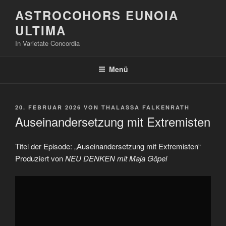
Zum
ASTROCOHORS EUNOIA
Inhalt
ULTIMA
springen
In Varietate Concordia
Menü
VERÖFFENTLICHT
20. FEBRUAR 2026
VON
THALASSA FALKENRATH
AM
Auseinandersetzung mit Extremisten
Titel der Episode: „Auseinandersetzung mit Extremisten“
Produziert von
NEU DENKEN mit Maja Göpel
„Auseinandersetzung
mit
Extremisten“
von
YouTube
anzeigen