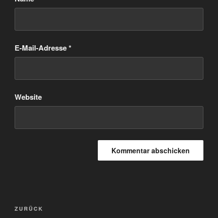
E-Mail-Adresse
*
Website
Beitragsnavigation
Vorheriger
ZURÜCK