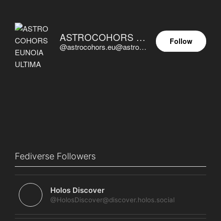
ASTROCOHORS EUNOIA ULTIMA
Follow
@astrocohors.eu@astrocohors.eu
Fediverse Followers
Holos Discover
@HolosDiscover@discover.holos.social