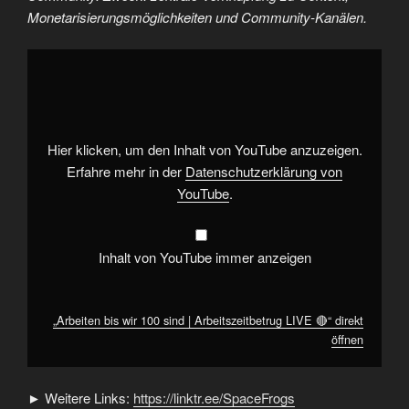
Monetarisierungsmöglichkeiten und Community-Kanälen.
„Arbeiten
bis
wir
100
sind
|
Arbeitszeitbetrug
LIVE
Hier klicken, um den Inhalt von YouTube anzuzeigen.
🔴“
von
Erfahre mehr in der
Datenschutzerklärung von
YouTube
YouTube
.
anzeigen
Inhalt von YouTube immer anzeigen
„Arbeiten bis wir 100 sind | Arbeitszeitbetrug LIVE 🔴“ direkt
öffnen
► Weitere Links:
https://linktr.ee/SpaceFrogs