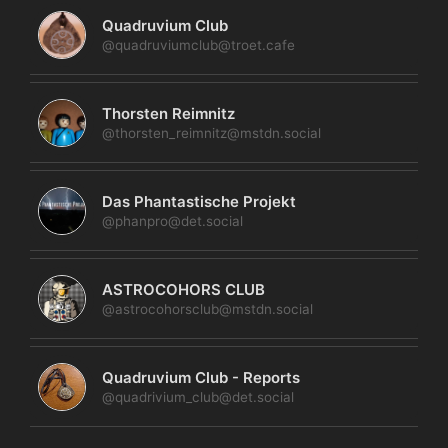
Quadruvium Club
@quadruviumclub@troet.cafe
Thorsten Reimnitz
@thorsten_reimnitz@mstdn.social
Das Phantastische Projekt
@phanpro@det.social
ASTROCOHORS CLUB
@astrocohorsclub@mstdn.social
Quadruvium Club - Reports
@quadrivium_club@det.social