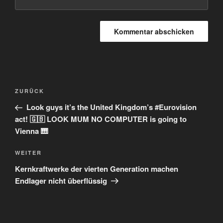
Beitragsnavigation
Vorheriger
ZURÜCK
Beitrag
Look guys it’s the United Kingdom’s #Eurovision
act! 🇬🇧 LOOK MUM NO COMPUTER is going to
Vienna 🎹
Nächster
WEITER
Beitrag
Kernkraftwerke der vierten Generation machen
Endlager nicht überflüssig