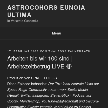
Zum
ASTROCOHORS EUNOIA
Inhalt
ULTIMA
springen
In Varietate Concordia
Menü
VERÖFFENTLICHT
17. FEBRUAR 2026
VON
THALASSA FALKENRATH
AM
Arbeiten bis wir 100 sind |
Arbeitszeitbetrug LIVE 🔴
Produziert von SPACE FROGS
Diese Episode behandelt:
Der Text fasst zentrale Links der
Space Frogs-Community zusammen: Social Media
(Reddit, Twitter, Instagram, Steven/Rick), Podcast auf
Spotify, Merch-Shop, YouTube-Mitgliedschaft und Discord-
Community. Zweck: zentrale Verknüpfung zu Content,