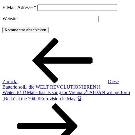
E-Mail-Adresse
*
Website
Beitragsnavigation
Vorheriger
Beitrag
Zurück
Diese
Batterie soll.. die WELT REVOLUTIONIEREN?!
Nächster
Weiter
🇲🇹 Malta has its song for Vienna 🎶 AIDAN will perform
Beitrag
‚Bella‘ at the 70th #Eurovision in May 🏆