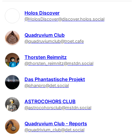
Holos Discover
@HolosDiscover@discover.holos.social
Quadruvium Club
@quadruviumclub@troet.cafe
Thorsten Reimnitz
@thorsten_reimnitz@mstdn.social
Das Phantastische Projekt
@phanpro@det.social
ASTROCOHORS CLUB
@astrocohorsclub@mstdn.social
Quadruvium Club - Reports
@quadrivium_club@det.social