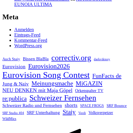
EUNOIA ULTIMA
Meta
Anmelden
Eintrags-Feed
Kommentar-Feed
WordPress.org
correctiv.org
Bissen BlaBla
Auch Staiy
darkviktory
Eurovision2026
Eurovision
Eurovision Song Contest
FunFacts de
Meinungsmache
MiGAZIN
Jung & Naiv
NEU DENKEN mit Maja Göpel
Orkenspalter TV
Schweizer Fernsehen
re:publica
shorts
Schweizer Radio und Fernsehen
SRF Bounce
SPACE FROGS
Staiy
SRF Unterhaltung
Volksverpetzer
SRF Studio 404
Verdi
WildMics
Telegram