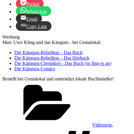
Pocket
WhatsApp
Email
Copy Link
Werbung
Marc Uwe Kling und das Känguru - bei Genialokal:
Die Känguru-Rebellion – Das Buch
Die Känguru-Rebellion – Das Hörbuch
Die Känguru-Chroniken - Das Buch (so fing es an)
Die Känguru-Comics
Bestellt bei Genialokal und unterstützt lokale Buchhändler!
Kategorien
Videoserie
,
Schlagw