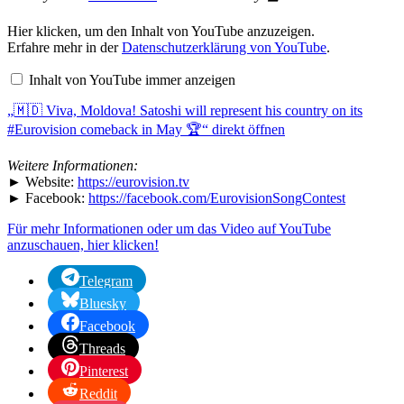
„🇲🇩
Hier klicken, um den Inhalt von YouTube anzuzeigen.
Viva,
Erfahre mehr in der
Datenschutzerklärung von YouTube
.
Moldova!
Satoshi
Inhalt von YouTube immer anzeigen
will
represent
„🇲🇩 Viva, Moldova! Satoshi will represent his country on its
his
country
#Eurovision comeback in May 🏆“ direkt öffnen
on
its
#Eurovision
Weitere Informationen:
comeback
► Website:
https://eurovision.tv
in
► Facebook:
https://facebook.com/EurovisionSongContest
May
🏆“
Für mehr Informationen oder um das Video auf YouTube
von
anzuschauen, hier klicken!
YouTube
anzeigen
Telegram
Bluesky
Facebook
Threads
Pinterest
Reddit