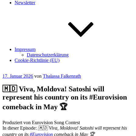
Newsletter
Impressum
Datenschutzerklärung
Cookie-Richtlinie (EU)
Veröffentlicht
17. Januar 2026
von
Thalassa Falkenrath
am
🇲🇩 Viva, Moldova! Satoshi will
represent his country on its #Eurovision
comeback in May 🏆
Produziert von Eurovision Song Contest
In dieser Episode:
🇲🇩 Viva, Moldova! Satoshi will represent his
country on its
#Eurovision
comeback in May 🏆