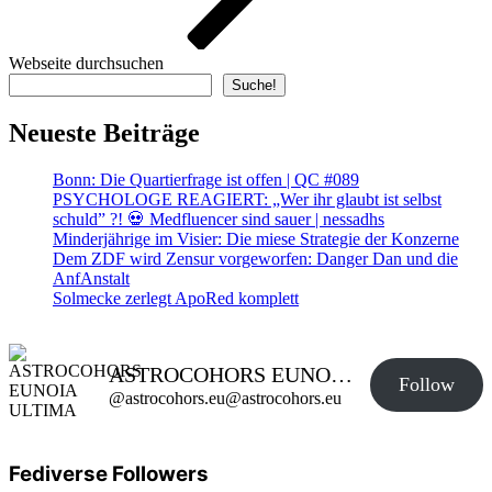
Webseite durchsuchen
Suche!
Neueste Beiträge
Bonn: Die Quartierfrage ist offen | QC #089
PSYCHOLOGE REAGIERT: „Wer ihr glaubt ist selbst
schuld” ?! 💀 Medfluencer sind sauer | nessadhs
Minderjährige im Visier: Die miese Strategie der Konzerne
Dem ZDF wird Zensur vorgeworfen: Danger Dan und die
AnfAnstalt
Solmecke zerlegt ApoRed komplett
ASTROCOHORS EUNOIA ULTIMA
Follow
@astrocohors.eu@astrocohors.eu
Fediverse Followers