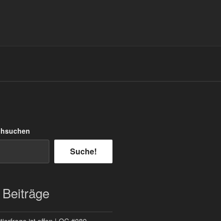
chsuchen
Suche!
 Beiträge
ierfrage ist offen | QC #089