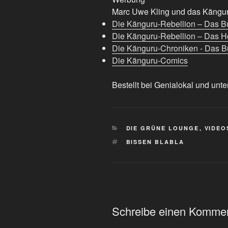
Marc Uwe Kling und das Känguru
Die Känguru-Rebellion – Das B
Die Känguru-Rebellion – Das H
Die Känguru-Chroniken - Das Bu
Die Känguru-Comics
Bestellt bei Genialokal und unte
KATEGORIEN
DIE GRÜNE LOUNGE
,
VIDEO
SCHLAGWÖRTER
BISSEN BLABLA
Schreibe einen Komme