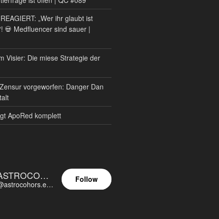
AGIERT: „Wer ihr glaubt ist
?! 💀 Medfluencer sind sauer |
m Visier: Die miese Strategie der
Zensur vorgeworfen: Danger Dan
alt
gt ApoRed komplett
ASTROCOHORS EUNOIA ULTIMA
Follow
@astrocohors.eu@astrocohors.eu