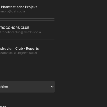
 Phantastische Projekt
anpro@det.social
TROCOHORS CLUB
trocohorsclub@mstdn.social
druvium Club - Reports
adrivium_club@det.social
ien