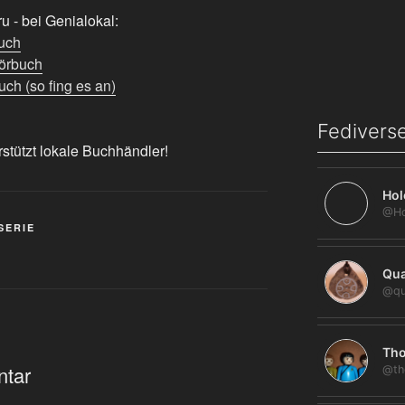
 - bei Genialokal:
uch
örbuch
ch (so fing es an)
Fediverse
rstützt lokale Buchhändler!
Hol
SERIE
Qua
@qu
Tho
ntar
@th