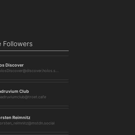
 Followers
os Discover
@HolosDiscover@discover.holos.social
druvium Club
adruviumclub@troet.cafe
rsten Reimnitz
orsten_reimnitz@mstdn.social