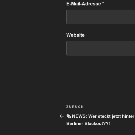
E-Mail-Adresse
*
Website
Beitragsnavigation
Vorheriger
ZURÜCK
Beitrag
🗞️ NEWS: Wer steckt jetzt hinte
Berliner Blackout??!