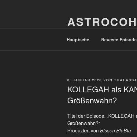
Zum
Inhalt
ASTROCOH
springen
In Varietate Concordia
Hauptseite
Neueste Episode
VERÖFFENTLICHT
8. JANUAR 2026
VON
THALASSA
AM
KOLLEGAH als KAN
Größenwahn?
Titel der Episode: „KOLLEGAH 
Größenwahn?“
Produziert von
Bissen BlaBla