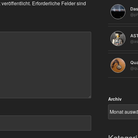
veröffentlicht.
Erforderliche Felder sind
Das
@ph
AS
@as
Qua
@qu
Archiv
Kategor