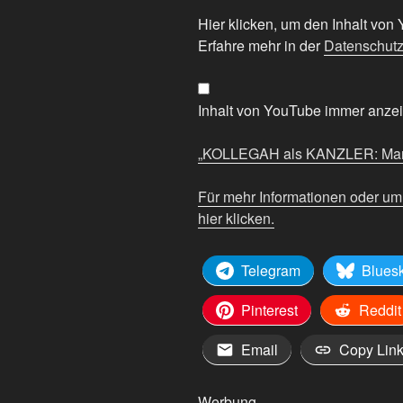
„KOLLEGAH
Hier klicken, um den Inhalt vo
als
Erfahre mehr in der
Datenschutz
KANZLER:
Marketing
oder
Inhalt von YouTube immer anze
Größenwahn?“
von
„KOLLEGAH als KANZLER: Marke
YouTube
anzeigen
Für mehr Informationen oder u
hier klicken.
Telegram
Blues
Pinterest
Reddit
Email
Copy Lin
Werbung