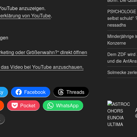
n YouTube anzuzeigen.
PSYCHOLOGE RE
erklärung von YouTube
.
selbst schuld” 
nessadhs
Minderjährige i
igen
Konzerne
ting oder Größenwahn?“ direkt öffnen
Dem ZDF wird 
und die AnfAnst
m das Video bei YouTube anzuschauen,
Solmecke zerle
ky
Facebook
Threads
Pocket
WhatsApp
k