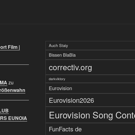
Auch Staiy
rt Film |
Bissen BlaBla
correctiv.org
darkviktory
IMA
zu
Eurovision
Größenwahn
Eurovision2026
LUB
Eurovision Song Cont
RS EUNOIA
FunFacts de