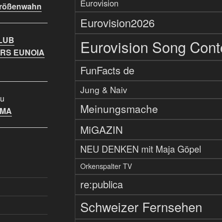
Eurovision
Größenwahn
Eurovision2026
LUB
Eurovision Song Cont
RS EUNOIA
FunFacts de
Jung & Naiv
u
Meinungsmache
IMA
MiGAZIN
NEU DENKEN mit Maja Göpel
Orkenspalter TV
re:publica
Schweizer Fernsehen