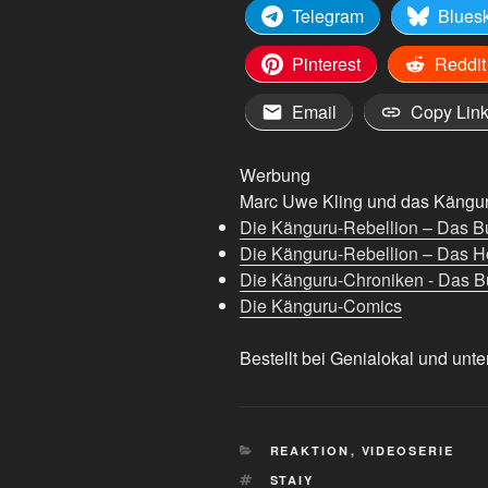
Telegram
Blues
Pinterest
Reddit
Email
Copy Lin
Werbung
Marc Uwe Kling und das Känguru
Die Känguru-Rebellion – Das B
Die Känguru-Rebellion – Das H
Die Känguru-Chroniken - Das Bu
Die Känguru-Comics
Bestellt bei Genialokal und unte
KATEGORIEN
REAKTION
,
VIDEOSERIE
SCHLAGWÖRTER
STAIY