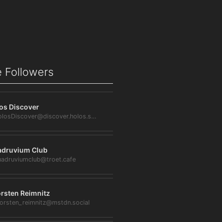
 Followers
os Discover
@HolosDiscover@discover.holos.social
druvium Club
adruviumclub@troet.cafe
rsten Reimnitz
orsten_reimnitz@mstdn.social