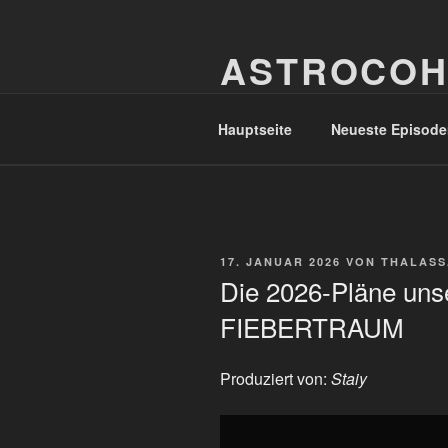
Zum
Inhalt
ASTROCOH
springen
In Varietate Concordia
Hauptseite
Neueste Episode
VERÖFFENTLICHT
17. JANUAR 2026
VON
THALASS
AM
Die 2026-Pläne unse
FIEBERTRAUM
Produziert von:
Staiy
„Die