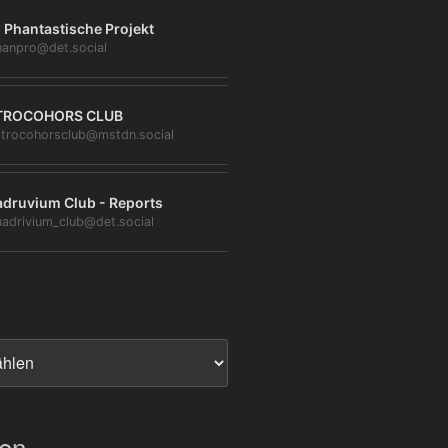
 Phantastische Projekt
anpro@det.social
TROCOHORS CLUB
trocohorsclub@mstdn.social
druvium Club - Reports
adrivium_club@det.social
ien