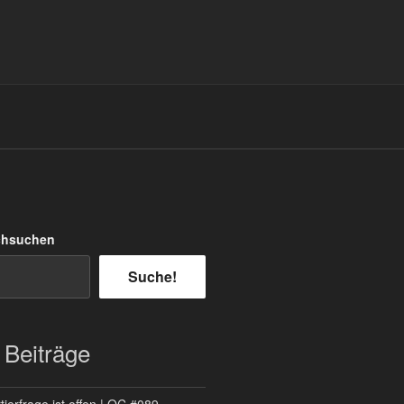
chsuchen
Suche!
 Beiträge
ierfrage ist offen | QC #089