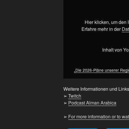
2026-
Pläne
unserer
Regierung
Hier klicken, um den
sind
Erfahre mehr in der
Dat
ein
FIEBERTRAUM“
von
Inhalt von Y
YouTube
anzeigen
„Die 2026-Pläne unserer Regi
Weitere Informationen und Links
➢
Twitch
➢
Podcast Alman Arabica
➢
For more information or to wa