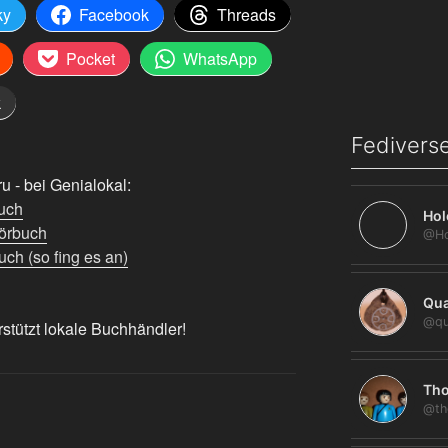
ky
Facebook
Threads
Pocket
WhatsApp
k
Fediverse
 - bei Genialokal:
uch
Hol
örbuch
ch (so fing es an)
Qua
@qu
rstützt lokale Buchhändler!
Tho
@th