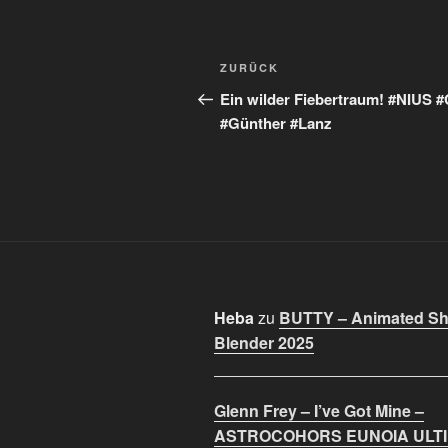
Beitragsnavigation
Vorheriger
ZURÜCK
Beitrag
Ein wilder Fiebertraum! #NIUS 
#Günther #Lanz
Heba
zu
BUTTY – Animated Sho
Blender 2025
Glenn Frey – I’ve Got Mine –
ASTROCOHORS EUNOIA ULT