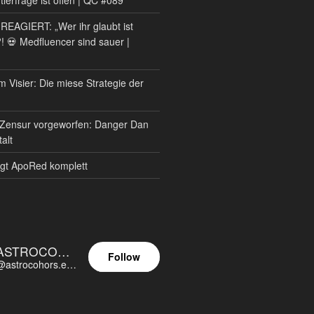
AGIERT: „Wer ihr glaubt ist
?! 💀 Medfluencer sind sauer |
m Visier: Die miese Strategie der
Zensur vorgeworfen: Danger Dan
alt
gt ApoRed komplett
ASTROCOHORS EUNOIA ULTIMA
Follow
@astrocohors.eu@astrocohors.eu