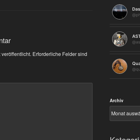
Das
@ph
AS
ntar
@as
veröffentlicht.
Erforderliche Felder sind
Qua
@qu
Archiv
Kategor