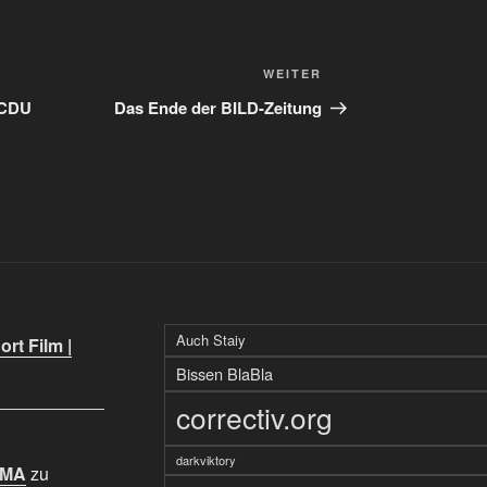
Nächster
WEITER
Beitrag
#CDU
Das Ende der BILD-Zeitung
Auch Staiy
rt Film |
Bissen BlaBla
correctiv.org
darkviktory
IMA
zu