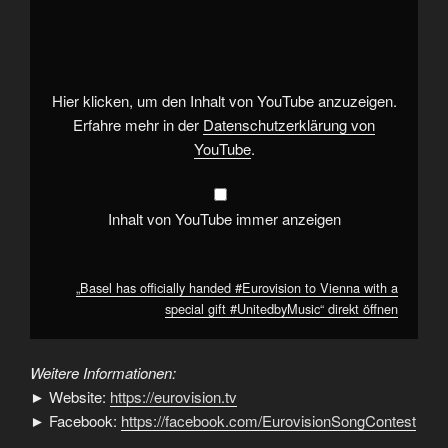
has
officially
handed
#Eurovision
to
Vienna
with
Hier klicken, um den Inhalt von YouTube anzuzeigen.
a
special
Erfahre mehr in der
Datenschutzerklärung von
gift
YouTube
.
#UnitedbyMusic“
von
YouTube
anzeigen
Inhalt von YouTube immer anzeigen
„Basel has officially handed #Eurovision to Vienna with a
special gift #UnitedbyMusic“ direkt öffnen
Weitere Informationen:
► Website:
https://eurovision.tv
► Facebook:
https://facebook.com/EurovisionSongContest