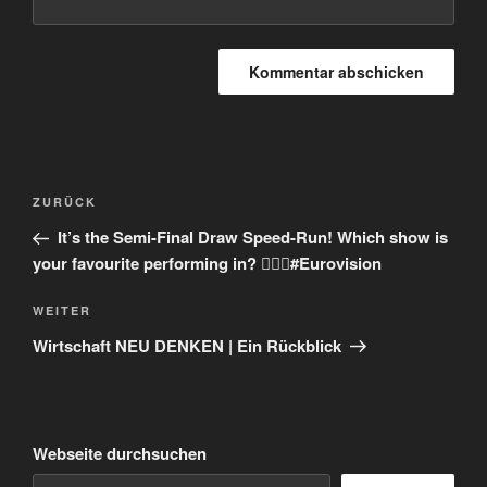
Beitragsnavigation
Vorheriger
ZURÜCK
Beitrag
It’s the Semi-Final Draw Speed-Run! Which show is
your favourite performing in? 🏃🏻‍♂️#Eurovision
Nächster
WEITER
Beitrag
Wirtschaft NEU DENKEN | Ein Rückblick
Webseite durchsuchen