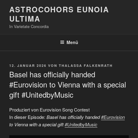
Zum
ASTROCOHORS EUNOIA
Inhalt
ULTIMA
springen
In Varietate Concordia
Menü
VERÖFFENTLICHT
12. JANUAR 2026
VON
THALASSA FALKENRATH
AM
Basel has officially handed
#Eurovision to Vienna with a special
gift #UnitedbyMusic
Produziert von Eurovision Song Contest
In dieser Episode:
Basel has officially handed
#Eurovision
to Vienna with a special gift
#UnitedbyMusic
„Basel