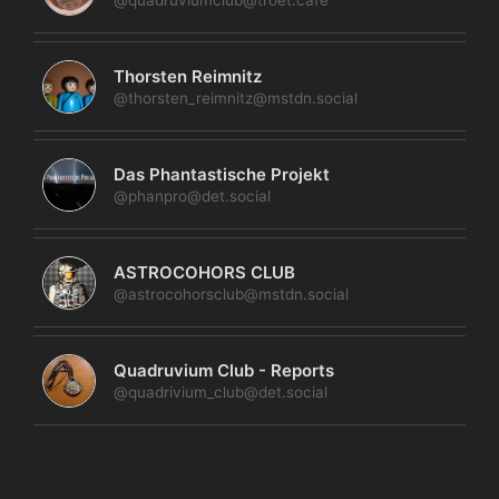
Thorsten Reimnitz
@thorsten_reimnitz@mstdn.social
Das Phantastische Projekt
@phanpro@det.social
ASTROCOHORS CLUB
@astrocohorsclub@mstdn.social
Quadruvium Club - Reports
@quadrivium_club@det.social