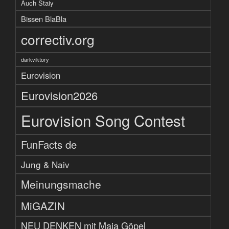
Auch Staiy
Bissen BlaBla
correctiv.org
darkviktory
Eurovision
Eurovision2026
Eurovision Song Contest
FunFacts de
Jung & Naiv
Meinungsmache
MiGAZIN
NEU DENKEN mit Maja Göpel