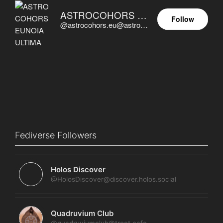
ASTROCOHORS EUNOIA ULTIMA
Follow
@astrocohors.eu@astrocohors.eu
Fediverse Followers
Holos Discover
@HolosDiscover@discover.holos.social
Quadruvium Club
@quadruviumclub@troet.cafe