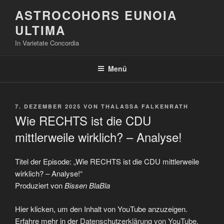
Zum
ASTROCOHORS EUNOIA
Inhalt
ULTIMA
springen
In Varietate Concordia
Menü
VERÖFFENTLICHT
7. DEZEMBER 2025
VON
THALASSA FALKENRATH
AM
Wie RECHTS ist die CDU
mittlerweile wirklich? – Analyse!
Titel der Episode: „Wie RECHTS ist die CDU mittlerweile
wirklich? – Analyse!“
Produziert von
Bissen BlaBla
„Wie
Hier klicken, um den Inhalt von YouTube anzuzeigen.
RECHTS
ist
Erfahre mehr in der
Datenschutzerklärung von YouTube
.