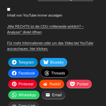
die
CDU
mittlerweile
wirklich?
–
Inhalt von YouTube immer anzeigen
Analyse!“
von
YouTube
„Wie RECHTS ist die CDU mittlerweile wirklich? –
anzeigen
Analyse!“ direkt öffnen
Für mehr Informationen oder um das Video bei YouTube
anzuschauen, hier klicken.
Telegram
Bluesky
Facebook
Threads
Pinterest
Reddit
Pocket
WhatsApp
Email
Copy Link