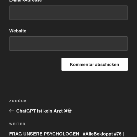
Website
Beitragsnavigation
Vorheriger
ZURÜCK
Beitrag
ChatGPT ist kein Arzt ❌️💀
Nächster
WEITER
Beitrag
FRAG UNSERE PSYCHOLOGEN | #AlleBekloppt #76 |