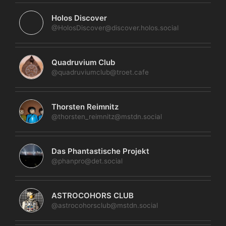
Holos Discover
@HolosDiscover@discover.holos.social
Quadruvium Club
@quadruviumclub@troet.cafe
Thorsten Reimnitz
@thorsten_reimnitz@mstdn.social
Das Phantastische Projekt
@phanpro@det.social
ASTROCOHORS CLUB
@astrocohorsclub@mstdn.social