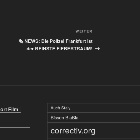
Nächster
WEITER
Beitrag
🗞️ NEWS: Die Polizei Frankfurt ist
der REINSTE FIEBERTRAUM!
Auch Staiy
rt Film |
Bissen BlaBla
correctiv.org