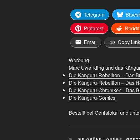
anzeigen
Telegram
Blues
Pinterest
Reddit
Email
Copy Lin
Werbung
Marc Uwe Kling und das Känguru
Die Känguru-Rebellion – Das B
Die Känguru-Rebellion – Das H
Die Känguru-Chroniken - Das Bu
Die Känguru-Comics
Bestellt bei Genialokal und unte
KATEGORIEN
DIE GRÜNE LOUNGE
,
VIDEO