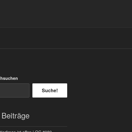
chsuchen
Suche!
 Beiträge
ierfrage ist offen | QC #089