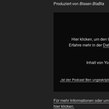
Produziert von
Bissen BlaBla
„Ist
der
Podcast
Ben
ungeskriptet
Hier klicken, um den
rechts?
Erfahre mehr in der
Dat
–
Eine
Einordnung
Inhalt von Y
zwischen
AfD-
Gästen
„Ist der Podcast Ben ungeskrip
und
linken
Stimmen“
Für mehr Informationen oder u
von
hier klicken.
YouTube