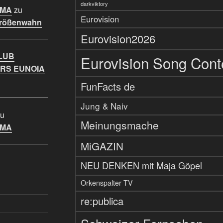
darkviktory
IMA
zu
Eurovision
Größenwahn
Eurovision2026
LUB
Eurovision Song Cont
RS EUNOIA
FunFacts de
Jung & Naiv
u
Meinungsmache
IMA
MiGAZIN
NEU DENKEN mit Maja Göpel
Orkenspalter TV
re:publica