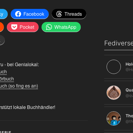
ky
Facebook
Threads
Pocket
WhatsApp
k
Fediverse
 - bei Genialokal:
Hol
uch
örbuch
ch (so fing es an)
Qua
@qu
rstützt lokale Buchhändler!
Tho
@th
SERIE