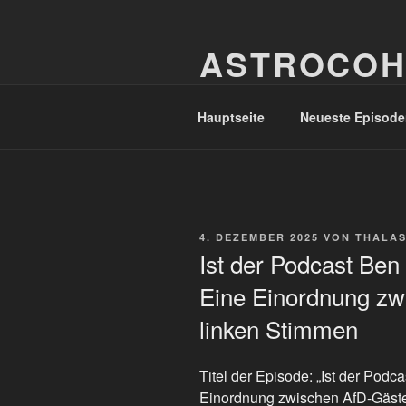
Zum
Inhalt
ASTROCOH
springen
In Varietate Concordia
Hauptseite
Neueste Episode
VERÖFFENTLICHT
4. DEZEMBER 2025
VON
THALAS
AM
Ist der Podcast Ben
Eine Einordnung zw
linken Stimmen
Titel der Episode: „Ist der Podc
Einordnung zwischen AfD-Gäste