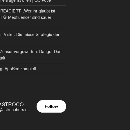
AGIERT: „Wer ihr glaubt ist
?! 💀 Medfluencer sind sauer |
m Visier: Die miese Strategie der
Zensur vorgeworfen: Danger Dan
alt
gt ApoRed komplett
ASTROCOHORS EUNOIA ULTIMA
Follow
@astrocohors.eu@astrocohors.eu