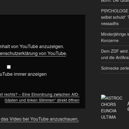
PSYCHOLOGE RE
selbst schuld” 
nessadhs
Minderjährige i
Konzerne
 Inhalt von YouTube anzuzeigen.
Dem ZDF wird 
enschutzerklärung von YouTube
.
und die AnfAnst
Solmecke zerle
ouTube immer anzeigen
tet rechts? – Eine Einordnung zwischen AfD-
Gästen und linken Stimmen“ direkt öffnen
m das Video bei YouTube anzuschauen,