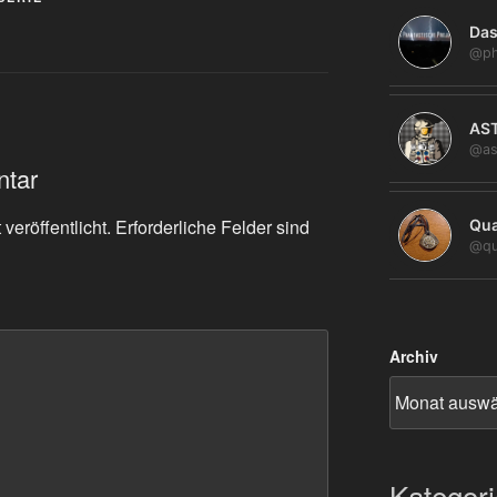
Das
@ph
AS
@as
ntar
veröffentlicht.
Erforderliche Felder sind
Qua
@qu
Archiv
Kategor