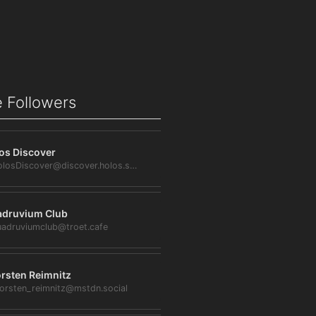
 Followers
os Discover
@HolosDiscover@discover.holos.social
druvium Club
adruviumclub@troet.cafe
rsten Reimnitz
orsten_reimnitz@mstdn.social