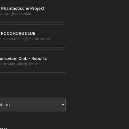
 Phantastische Projekt
anpro@det.social
TROCOHORS CLUB
trocohorsclub@mstdn.social
druvium Club - Reports
adrivium_club@det.social
ien