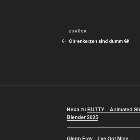
Beitragsnavigation
Vorheriger
ZURÜCK
Beitrag
Ohrenkerzen sind dumm 😬
Heba
zu
BUTTY – Animated Sho
Blender 2025
Glenn Frey – I’ve Got Mine –