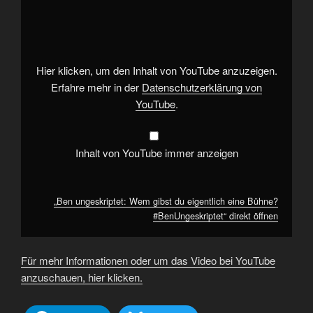
ungeskriptet:
Wem
gibst
du
eigentlich
eine
Bühne?
Hier klicken, um den Inhalt von YouTube anzuzeigen.
#BenUngeskriptet“
von
Erfahre mehr in der
Datenschutzerklärung von
YouTube
YouTube
.
anzeigen
Inhalt von YouTube immer anzeigen
„Ben ungeskriptet: Wem gibst du eigentlich eine Bühne?
#BenUngeskriptet“ direkt öffnen
Für mehr Informationen oder um das Video bei YouTube
anzuschauen, hier klicken.