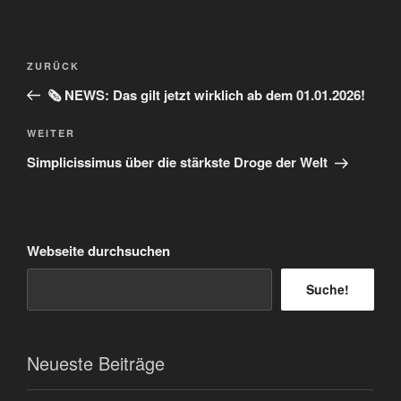
Beitragsnavigation
Vorheriger
ZURÜCK
Beitrag
🗞️ NEWS: Das gilt jetzt wirklich ab dem 01.01.2026!
Nächster
WEITER
Beitrag
Simplicissimus über die stärkste Droge der Welt
Webseite durchsuchen
Suche!
Neueste Beiträge