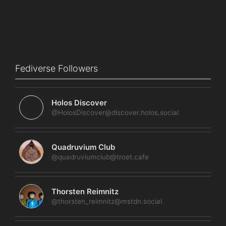
Fediverse Followers
Holos Discover
@HolosDiscover@discover.holos.social
Quadruvium Club
@quadruviumclub@troet.cafe
Thorsten Reimnitz
@thorsten_reimnitz@mstdn.social