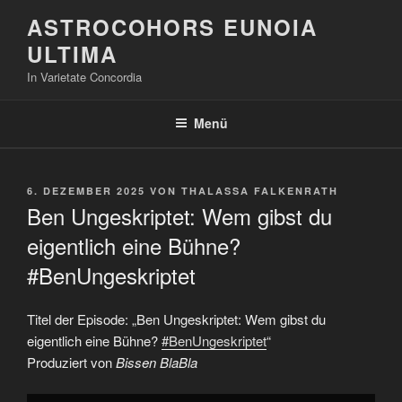
Zum
ASTROCOHORS EUNOIA
Inhalt
ULTIMA
springen
In Varietate Concordia
Menü
VERÖFFENTLICHT
6. DEZEMBER 2025
VON
THALASSA FALKENRATH
AM
Ben Ungeskriptet: Wem gibst du
eigentlich eine Bühne?
#BenUngeskriptet
Titel der Episode: „Ben Ungeskriptet: Wem gibst du
eigentlich eine Bühne?
#BenUngeskriptet
“
Produziert von
Bissen BlaBla
„Ben