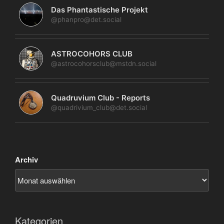
Das Phantastische Projekt
@phanpro@det.social
ASTROCOHORS CLUB
@astrocohorsclub@mstdn.social
Quadruvium Club - Reports
@quadrivium_club@det.social
Archiv
Kategorien