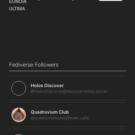
Fediverse Followers
Holos Discover
@HolosDiscover@discover.holos.social
Quadruvium Club
@quadruviumclub@troet.cafe