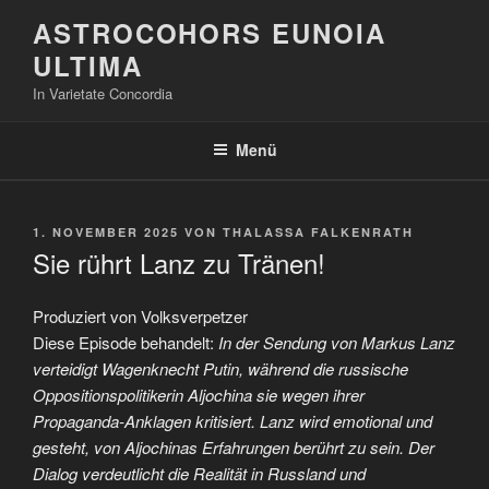
Zum
ASTROCOHORS EUNOIA
Inhalt
ULTIMA
springen
In Varietate Concordia
Menü
VERÖFFENTLICHT
1. NOVEMBER 2025
VON
THALASSA FALKENRATH
AM
Sie rührt Lanz zu Tränen!
Produziert von Volksverpetzer
Diese Episode behandelt:
In der Sendung von Markus Lanz
verteidigt Wagenknecht Putin, während die russische
Oppositionspolitikerin Aljochina sie wegen ihrer
Propaganda-Anklagen kritisiert. Lanz wird emotional und
gesteht, von Aljochinas Erfahrungen berührt zu sein. Der
Dialog verdeutlicht die Realität in Russland und