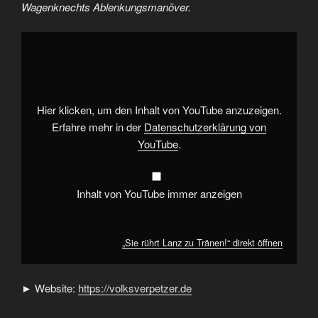
Wagenknechts Ablenkungsmanöver.
„Sie
rührt
Lanz
zu
Tränen!“
von
YouTube
anzeigen
Hier klicken, um den Inhalt von YouTube anzuzeigen.
Erfahre mehr in der
Datenschutzerklärung von
YouTube
.
Inhalt von YouTube immer anzeigen
„Sie rührt Lanz zu Tränen!“ direkt öffnen
► Website:
https://volksverpetzer.de