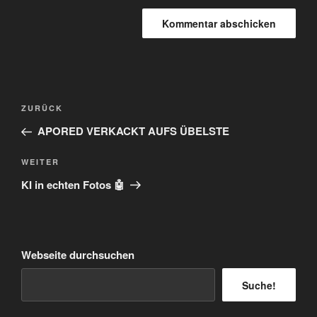
Beitragsnavigation
Vorheriger
ZURÜCK
Beitrag
APORED VERKACKT AUFS ÜBELSTE
Nächster
WEITER
Beitrag
KI in echten Fotos 🤖
Webseite durchsuchen
Suche!