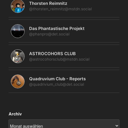
Thorsten Reimnitz
@thorsten_reimnitz@mstdn.social
Das Phantastische Projekt
@phanpro@det.social
ASTROCOHORS CLUB
@astrocohorsclub@mstdn.social
Quadruvium Club - Reports
@quadrivium_club@det.social
Archiv