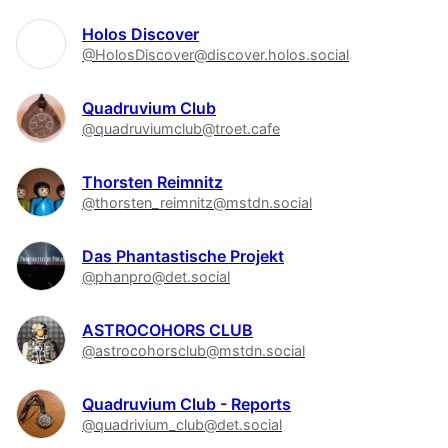
Holos Discover
@HolosDiscover@discover.holos.social
Quadruvium Club
@quadruviumclub@troet.cafe
Thorsten Reimnitz
@thorsten_reimnitz@mstdn.social
Das Phantastische Projekt
@phanpro@det.social
ASTROCOHORS CLUB
@astrocohorsclub@mstdn.social
Quadruvium Club - Reports
@quadrivium_club@det.social