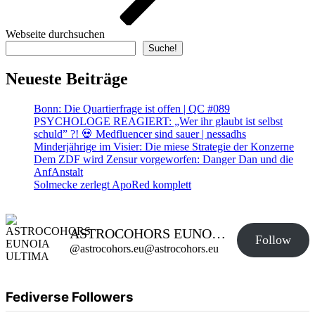
Webseite durchsuchen
Suche!
Neueste Beiträge
Bonn: Die Quartierfrage ist offen | QC #089
PSYCHOLOGE REAGIERT: „Wer ihr glaubt ist selbst
schuld” ?! 💀 Medfluencer sind sauer | nessadhs
Minderjährige im Visier: Die miese Strategie der Konzerne
Dem ZDF wird Zensur vorgeworfen: Danger Dan und die
AnfAnstalt
Solmecke zerlegt ApoRed komplett
ASTROCOHORS EUNOIA ULTIMA
Follow
@astrocohors.eu@astrocohors.eu
Fediverse Followers