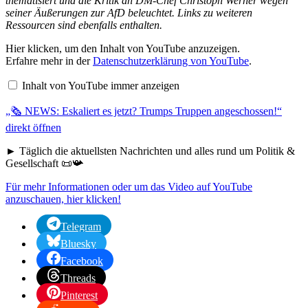
thematisiert und die Kritik an DM-Chef Christoph Werner wegen
seiner Äußerungen zur AfD beleuchtet. Links zu weiteren
Ressourcen sind ebenfalls enthalten.
Hier klicken, um den Inhalt von YouTube anzuzeigen.
„🗞️
Erfahre mehr in der
Datenschutzerklärung von YouTube
.
NEWS:
Eskaliert
es
Inhalt von YouTube immer anzeigen
jetzt?
Trumps
„🗞️ NEWS: Eskaliert es jetzt? Trumps Truppen angeschossen!“
Truppen
angeschossen!“
direkt öffnen
von
YouTube
► Täglich die aktuellsten Nachrichten und alles rund um Politik &
anzeigen
Gesellschaft 📜📯
Für mehr Informationen oder um das Video auf YouTube
anzuschauen, hier klicken!
Telegram
Bluesky
Facebook
Threads
Pinterest