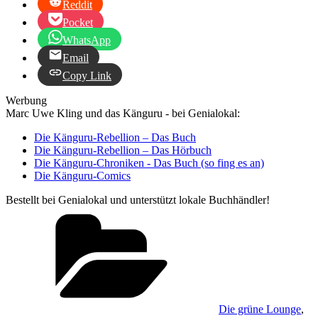
Reddit
Pocket
WhatsApp
Email
Copy Link
Werbung
Marc Uwe Kling und das Känguru - bei Genialokal:
Die Känguru-Rebellion – Das Buch
Die Känguru-Rebellion – Das Hörbuch
Die Känguru-Chroniken - Das Buch (so fing es an)
Die Känguru-Comics
Bestellt bei Genialokal und unterstützt lokale Buchhändler!
Kategorien
Die grüne Lounge
,