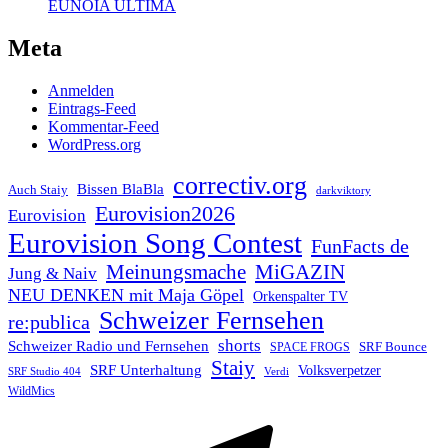
EUNOIA ULTIMA
Meta
Anmelden
Eintrags-Feed
Kommentar-Feed
WordPress.org
correctiv.org
Bissen BlaBla
Auch Staiy
darkviktory
Eurovision2026
Eurovision
Eurovision Song Contest
FunFacts de
Meinungsmache
MiGAZIN
Jung & Naiv
NEU DENKEN mit Maja Göpel
Orkenspalter TV
Schweizer Fernsehen
re:publica
shorts
Schweizer Radio und Fernsehen
SRF Bounce
SPACE FROGS
Staiy
SRF Unterhaltung
Volksverpetzer
SRF Studio 404
Verdi
WildMics
Telegram