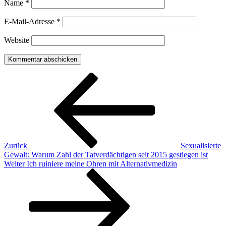
Name
*
E-Mail-Adresse
*
Website
Beitragsnavigation
Vorheriger
Beitrag
Zurück
Sexualisierte
Gewalt: Warum Zahl der Tatverdächtigen seit 2015 gestiegen ist
Nächster
Weiter
Ich ruiniere meine Ohren mit Alternativmedizin
Beitrag