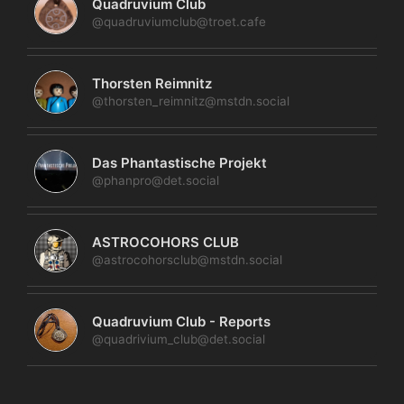
Quadruvium Club
@quadruviumclub@troet.cafe
Thorsten Reimnitz
@thorsten_reimnitz@mstdn.social
Das Phantastische Projekt
@phanpro@det.social
ASTROCOHORS CLUB
@astrocohorsclub@mstdn.social
Quadruvium Club - Reports
@quadrivium_club@det.social