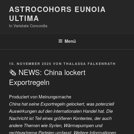
Zum
ASTROCOHORS EUNOIA
Inhalt
ULTIMA
springen
In Varietate Concordia
Menü
VERÖFFENTLICHT
10. NOVEMBER 2025
VON
THALASSA FALKENRATH
AM
🗞️ NEWS: China lockert
Exportregeln
Produziert von Meinungsmache
China hat seine Exportregeln gelockert, was potenziell
Auswirkungen auf den internationalen Handel hat. Die
Nachricht ist Teil eines größeren Kontextes, der auch
andere Themen wie Syrien, Wärmepumpen und
rechtsextreme Parteien umfasst. Weitere Informationen