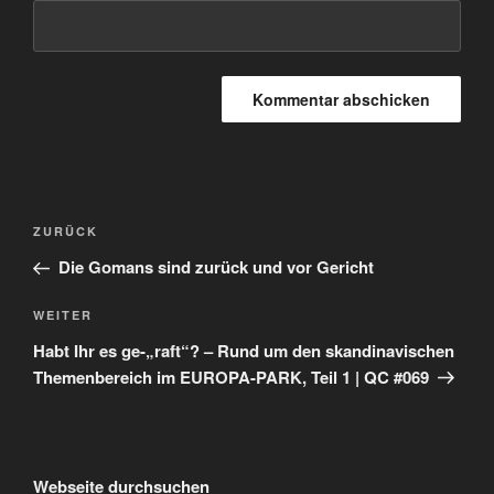
Beitragsnavigation
Vorheriger
ZURÜCK
Beitrag
Die Gomans sind zurück und vor Gericht
Nächster
WEITER
Beitrag
Habt Ihr es ge-„raft“? – Rund um den skandinavischen
Themenbereich im EUROPA-PARK, Teil 1 | QC #069
Webseite durchsuchen