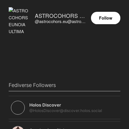
ASTROCOHORS EUNOIA ULTIMA
Follow
@astrocohors.eu@astrocohors.eu
Fediverse Followers
Holos Discover
@HolosDiscover@discover.holos.social