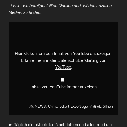
sind in den bereitgestellten Quellen und auf den sozialen
Medien zu finden.
„🗞️
NEWS:
China
lockert
Exportregeln“
von
YouTube
anzeigen
Hier klicken, um den Inhalt von YouTube anzuzeigen.
Erfahre mehr in der
Datenschutzerklärung von
YouTube
.
Inhalt von YouTube immer anzeigen
„🗞️ NEWS: China lockert Exportregeln“ direkt öffnen
► Täglich die aktuellsten Nachrichten und alles rund um