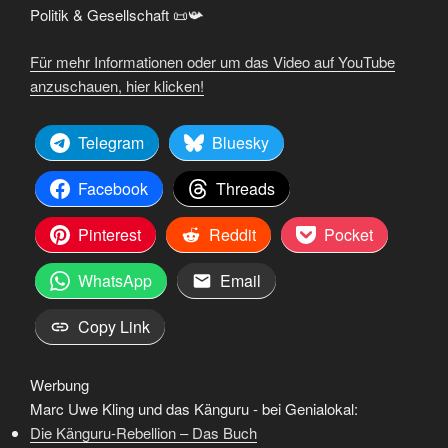
Politik & Gesellschaft 📜📯
Für mehr Informationen oder um das Video auf YouTube
anzuschauen, hier klicken!
Telegram
Bluesky
Facebook
Threads
Pinterest
Reddit
Pocket
WhatsApp
Email
Copy Link
Werbung
Marc Uwe Kling und das Känguru - bei Genialokal:
Die Känguru-Rebellion – Das Buch