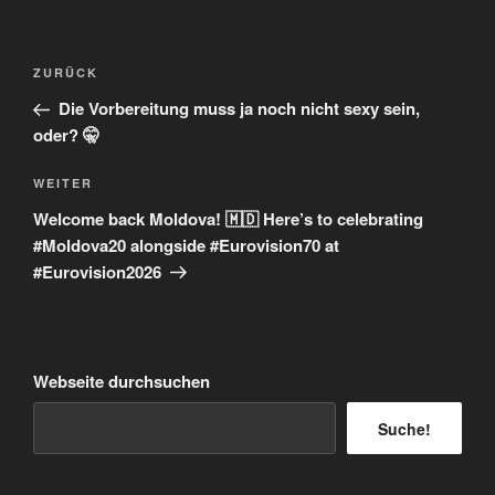
Beitragsnavigation
Vorheriger
ZURÜCK
Beitrag
Die Vorbereitung muss ja noch nicht sexy sein,
oder? 🤫
Nächster
WEITER
Beitrag
Welcome back Moldova! 🇲🇩 Here’s to celebrating
#Moldova20 alongside #Eurovision70 at
#Eurovision2026
Webseite durchsuchen
Suche!