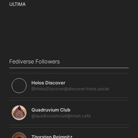
Fediverse Followers
Holos Discover
@HolosDiscover@discover.holos.social
Quadruvium Club
@quadruviumclub@troet.cafe
Thorsten Reimnitz