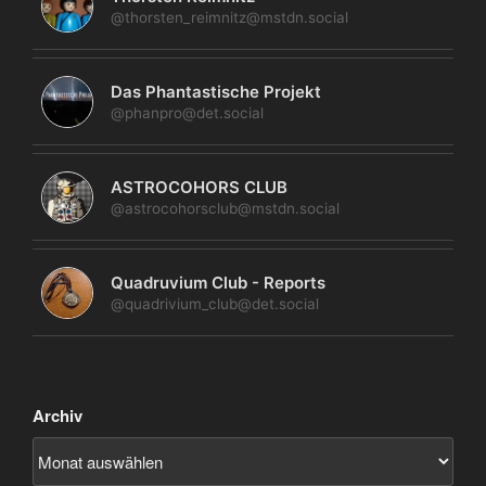
@thorsten_reimnitz@mstdn.social
Das Phantastische Projekt
@phanpro@det.social
ASTROCOHORS CLUB
@astrocohorsclub@mstdn.social
Quadruvium Club - Reports
@quadrivium_club@det.social
Archiv