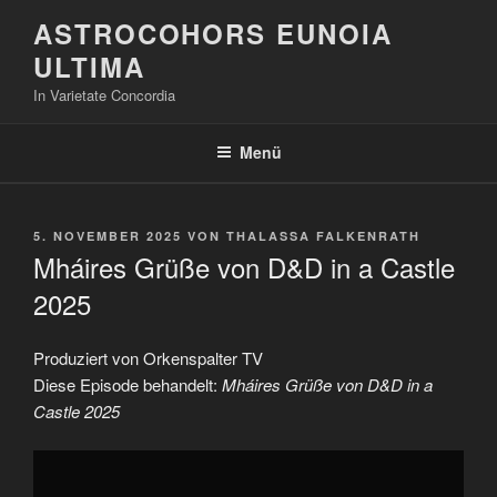
Zum
ASTROCOHORS EUNOIA
Inhalt
ULTIMA
springen
In Varietate Concordia
Menü
VERÖFFENTLICHT
5. NOVEMBER 2025
VON
THALASSA FALKENRATH
AM
Mháires Grüße von D&D in a Castle
2025
Produziert von Orkenspalter TV
Diese Episode behandelt:
Mháires Grüße von D&D in a
Castle 2025
„Mháires
Grüße
von