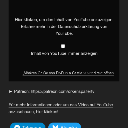
D&D
in
a
Castle
2025“
Hier klicken, um den Inhalt von YouTube anzuzeigen.
von
YouTube
Erfahre mehr in der
Datenschutzerklärung von
anzeigen
YouTube
.
Inhalt von YouTube immer anzeigen
„Mháires Grüße von D&D in a Castle 2025“ direkt öffnen
► Patreon:
https://patreon.com/orkenspaltertv
Für mehr Informationen oder um das Video auf YouTube
anzuschauen, hier klicken!
Telegram
Bluesky