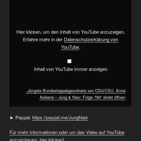
Bundestagsabgeordnete
von
CDU/CSU,
Anna
Aeikens
–
Jung
Hier klicken, um den Inhalt von YouTube anzuzeigen.
&
Naiv:
Erfahre mehr in der
Datenschutzerklärung von
Folge
YouTube
.
790“
von
YouTube
anzeigen
Inhalt von YouTube immer anzeigen
„Jüngste Bundestagsabgeordnete von CDU/CSU, Anna
Aeikens – Jung & Naiv: Folge 790“ direkt öffnen
► Paypal:
https://paypal.me/JungNaiv
Für mehr Informationen oder um das Video auf YouTube
anzuschauen, hier klicken!