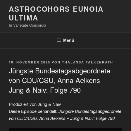
Zum
ASTROCOHORS EUNOIA
Inhalt
ULTIMA
springen
In Varietate Concordia
Menü
VERÖFFENTLICHT
10. NOVEMBER 2025
VON
THALASSA FALKENRATH
AM
Jüngste Bundestagsabgeordnete
von CDU/CSU, Anna Aeikens –
Jung & Naiv: Folge 790
Produziert von Jung & Naiv
Diese Episode behandelt:
Jüngste Bundestagsabgeordnete
von CDU/CSU, Anna Aeikens – Jung & Naiv: Folge 790
„Jüngste