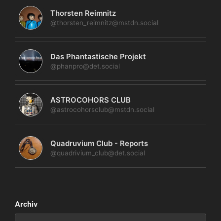
Thorsten Reimnitz
@thorsten_reimnitz@mstdn.social
Das Phantastische Projekt
@phanpro@det.social
ASTROCOHORS CLUB
@astrocohorsclub@mstdn.social
Quadruvium Club - Reports
@quadrivium_club@det.social
Archiv