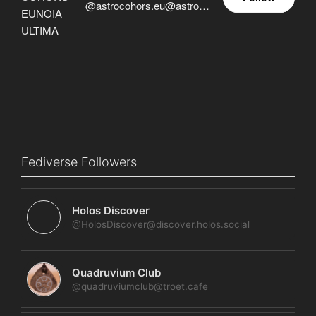
@astrocohors.eu@astrocohors.eu
Fediverse Followers
Holos Discover
@HolosDiscover@discover.holos.social
Quadruvium Club
@quadruviumclub@troet.cafe