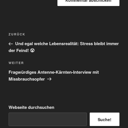
Beitragsnavigation
Vorheriger
ZURÜCK
Beitrag
Und egal welche Lebensrealität: Stress bleibt immer
der Feind! 😤
Nächster
WEITER
Beitrag
Fragwürdiges Antenne-Kärnten-Interview mit
Missbrauchsopfer
Webseite durchsuchen
Suche!