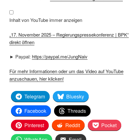
–
Regierungspressekonferenz
|
BPK“
von
Inhalt von YouTube immer anzeigen
YouTube
anzeigen
„17. November 2025 – Regierungspressekonferenz | BPK“
direkt öffnen
► Paypal:
https://paypal.me/JungNaiv
Für mehr Informationen oder um das Video auf YouTube
anzuschauen, hier klicken!
Telegram
Bluesky
Facebook
Threads
Pinterest
Reddit
Pocket
WhatsApp
Email