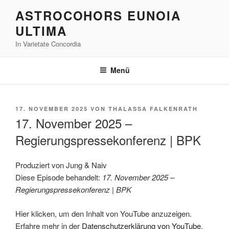
Zum
ASTROCOHORS EUNOIA
Inhalt
ULTIMA
springen
In Varietate Concordia
Menü
VERÖFFENTLICHT
17. NOVEMBER 2025
VON
THALASSA FALKENRATH
AM
17. November 2025 –
Regierungspressekonferenz | BPK
Produziert von Jung & Naiv
Diese Episode behandelt:
17. November 2025 –
Regierungspressekonferenz | BPK
„17.
Hier klicken, um den Inhalt von YouTube anzuzeigen.
November
2025
Erfahre mehr in der
Datenschutzerklärung von YouTube
.