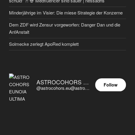
schuld” ?! 💀 Medfluencer sind sauer | nessadhs
Minderjährige im Visier: Die miese Strategie der Konzerne
Dem ZDF wird Zensur vorgeworfen: Danger Dan und die
AnfAnstalt
Solmecke zerlegt ApoRed komplett
ASTROCOHORS EUNOIA ULTIMA
Follow
@astrocohors.eu@astrocohors.eu