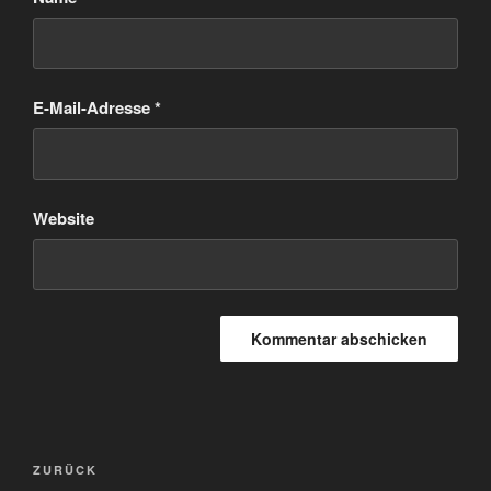
E-Mail-Adresse
*
Website
Beitragsnavigation
Vorheriger
ZURÜCK