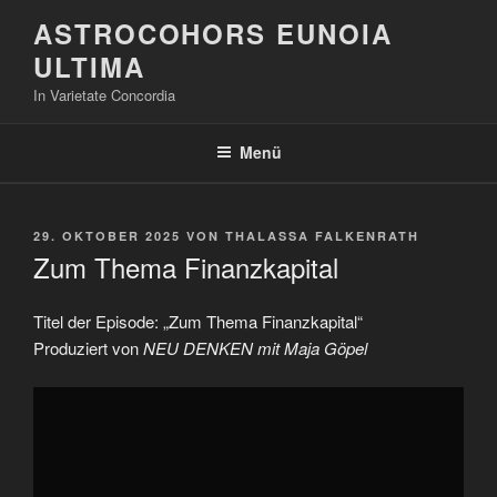
Zum
ASTROCOHORS EUNOIA
Inhalt
ULTIMA
springen
In Varietate Concordia
Menü
VERÖFFENTLICHT
29. OKTOBER 2025
VON
THALASSA FALKENRATH
AM
Zum Thema Finanzkapital
Titel der Episode: „Zum Thema Finanzkapital“
Produziert von
NEU DENKEN mit Maja Göpel
„Zum
Thema
Finanzkapital“
von
YouTube
anzeigen