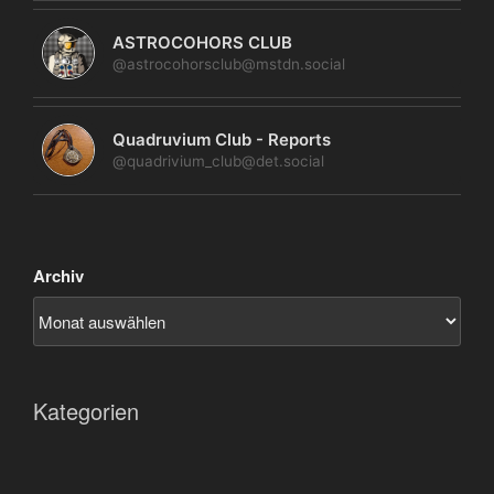
ASTROCOHORS CLUB
@astrocohorsclub@mstdn.social
Quadruvium Club - Reports
@quadrivium_club@det.social
Archiv
Kategorien