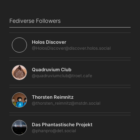
Fediverse Followers
Holos Discover
@HolosDiscover@discover.holos.social
Quadruvium Club
@quadruviumclub@troet.cafe
Thorsten Reimnitz
@thorsten_reimnitz@mstdn.social
Das Phantastische Projekt
@phanpro@det.social