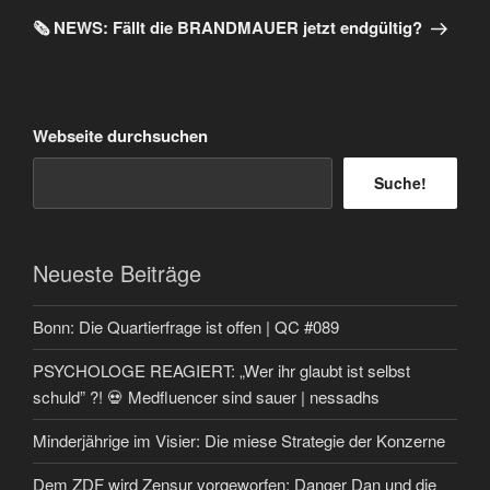
Beitrag
🗞️ NEWS: Fällt die BRANDMAUER jetzt endgültig?
Webseite durchsuchen
Suche!
Neueste Beiträge
Bonn: Die Quartierfrage ist offen | QC #089
PSYCHOLOGE REAGIERT: „Wer ihr glaubt ist selbst
schuld” ?! 💀 Medfluencer sind sauer | nessadhs
Minderjährige im Visier: Die miese Strategie der Konzerne
Dem ZDF wird Zensur vorgeworfen: Danger Dan und die