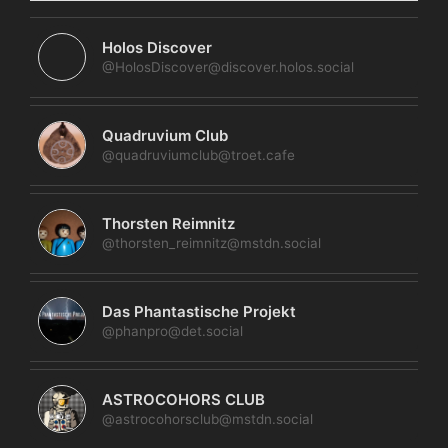
Holos Discover
@HolosDiscover@discover.holos.social
Quadruvium Club
@quadruviumclub@troet.cafe
Thorsten Reimnitz
@thorsten_reimnitz@mstdn.social
Das Phantastische Projekt
@phanpro@det.social
ASTROCOHORS CLUB
@astrocohorsclub@mstdn.social