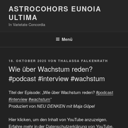
Zum
ASTROCOHORS EUNOIA
Inhalt
ULTIMA
springen
In Varietate Concordia
Menü
VERÖFFENTLICHT
18. OKTOBER 2025
VON
THALASSA FALKENRATH
AM
Wie über Wachstum reden?
#podcast #interview #wachstum
Titel der Episode: „Wie über Wachstum reden?
#podcast
#interview
#wachstum
“
Produziert von
NEU DENKEN mit Maja Göpel
„Wie
Hier klicken, um den Inhalt von YouTube anzuzeigen.
über
Wachstum
Erfahre mehr in der
Datenschutzerklärung von YouTube
.