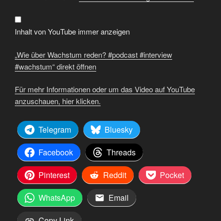
reden?
#podcast
#interview
#wachstum“
von
Inhalt von YouTube immer anzeigen
YouTube
anzeigen
„Wie über Wachstum reden? #podcast #interview
#wachstum“ direkt öffnen
Für mehr Informationen oder um das Video auf YouTube
anzuschauen, hier klicken.
Telegram
Bluesky
Facebook
Threads
Pinterest
Reddit
Pocket
WhatsApp
Email
Copy Link