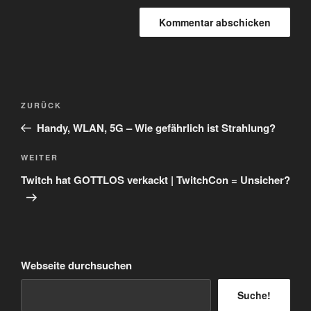
Beitragsnavigation
Vorheriger
ZURÜCK
Beitrag
Handy, WLAN, 5G – Wie gefährlich ist Strahlung?
Nächster
WEITER
Beitrag
Twitch hat GOTTLOS verkackt | TwitchCon = Unsicher?
Webseite durchsuchen
Suche!