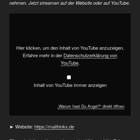
nehmen. Jetzt streamen auf der Website oder auf YouTube.
„Warum
hast
Du
Angst?“
von
YouTube
anzeigen
Hier klicken, um den Inhalt von YouTube anzuzeigen.
Erfahre mehr in der
Datenschutzerklärung von
YouTube
.
Inhalt von YouTube immer anzeigen
„Warum hast Du Angst?“ direkt öffnen
► Website:
https://maithinkx.de