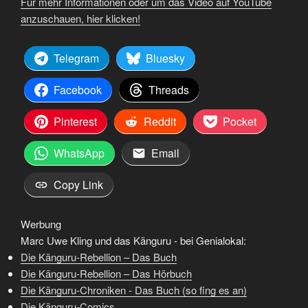
Für mehr Informationen oder um das Video auf YouTube
anzuschauen, hier klicken!
Telegram
Bluesky
Facebook
Threads
Pinterest
Reddit
Pocket
WhatsApp
Email
Copy Link
Werbung
Marc Uwe Kling und das Känguru - bei Genialokal:
Die Känguru-Rebellion – Das Buch
Die Känguru-Rebellion – Das Hörbuch
Die Känguru-Chroniken - Das Buch (so fing es an)
Die Känguru-Comics