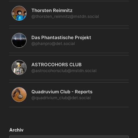
Thorsten Reimnitz
@thorsten_reimnitz@mstdn.social
Das Phantastische Projekt
@phanpro@det.social
ASTROCOHORS CLUB
@astrocohorsclub@mstdn.social
Quadruvium Club - Reports
@quadrivium_club@det.social
Archiv