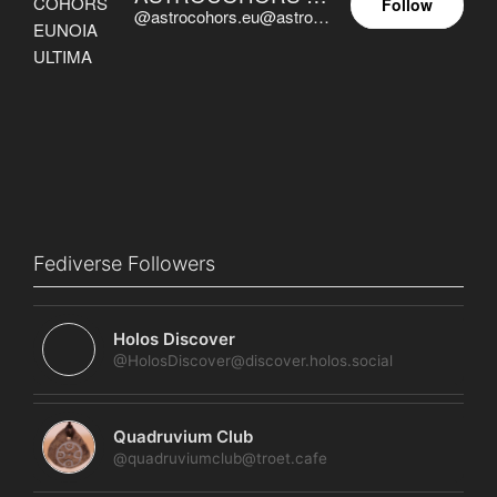
Follow
@astrocohors.eu@astrocohors.eu
Fediverse Followers
Holos Discover
@HolosDiscover@discover.holos.social
Quadruvium Club
@quadruviumclub@troet.cafe