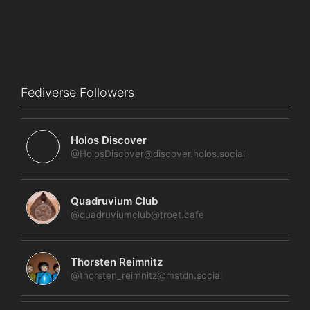
Fediverse Followers
Holos Discover
@HolosDiscover@discover.holos.social
Quadruvium Club
@quadruviumclub@troet.cafe
Thorsten Reimnitz
@thorsten_reimnitz@mstdn.social