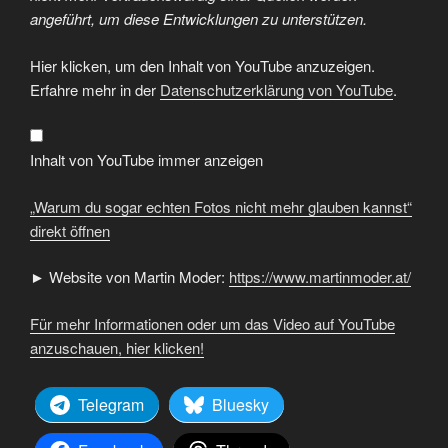
angeführt, um diese Entwicklungen zu unterstützen.
„Warum
Hier klicken, um den Inhalt von YouTube anzuzeigen.
du
sogar
Erfahre mehr in der
Datenschutzerklärung von YouTube
.
echten
Fotos
nicht
mehr
glauben
Inhalt von YouTube immer anzeigen
kannst“
von
YouTube
„Warum du sogar echten Fotos nicht mehr glauben kannst“
anzeigen
direkt öffnen
► Website von Martin Moder:
https://www.martinmoder.at/
Für mehr Informationen oder um das Video auf YouTube
anzuschauen, hier klicken!
Telegram
Bluesky