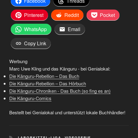
Facebook
Threads
Pinterest
Reddit
Pocket
WhatsApp
Email
Copy Link
Werbung
Marc Uwe Kling und das Känguru - bei Genialokal:
Die Känguru-Rebellion – Das Buch
Die Känguru-Rebellion – Das Hörbuch
Die Känguru-Chroniken - Das Buch (so fing es an)
Die Känguru-Comics
Bestellt bei Genialokal und unterstützt lokale Buchhändler!
KATEGORIEN
LABORKITTEL-LIGA
,
VIDEOSERIE