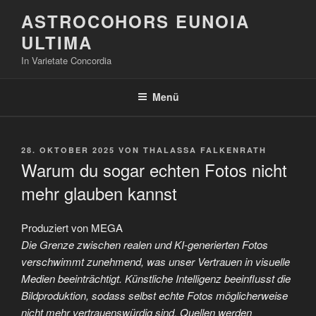
Zum
ASTROCOHORS EUNOIA
Inhalt
ULTIMA
springen
In Varietate Concordia
Menü
VERÖFFENTLICHT
28. OKTOBER 2025
VON
THALASSA FALKENRATH
AM
Warum du sogar echten Fotos nicht
mehr glauben kannst
Produziert von MEGA
Die Grenze zwischen realen und KI-generierten Fotos
verschwimmt zunehmend, was unser Vertrauen in visuelle
Medien beeinträchtigt. Künstliche Intelligenz beeinflusst die
Bildproduktion, sodass selbst echte Fotos möglicherweise
nicht mehr vertrauenswürdig sind. Quellen werden