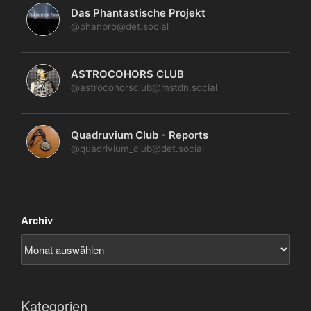
Das Phantastische Projekt
@phanpro@det.social
ASTROCOHORS CLUB
@astrocohorsclub@mstdn.social
Quadruvium Club - Reports
@quadrivium_club@det.social
Archiv
Kategorien