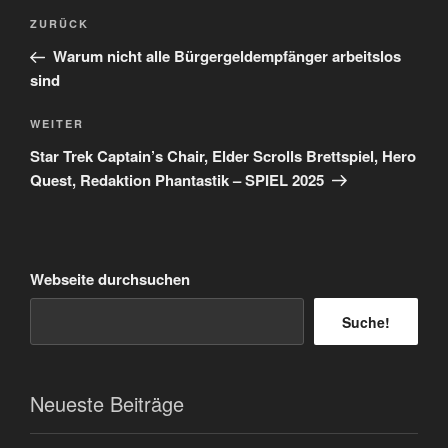
Beitragsnavigation
Vorheriger
ZURÜCK
Beitrag
Warum nicht alle Bürgergeldempfänger arbeitslos
sind
Nächster
WEITER
Beitrag
Star Trek Captain’s Chair, Elder Scrolls Brettspiel, Hero
Quest, Redaktion Phantastik – SPIEL 2025
Webseite durchsuchen
Suche!
Neueste Beiträge