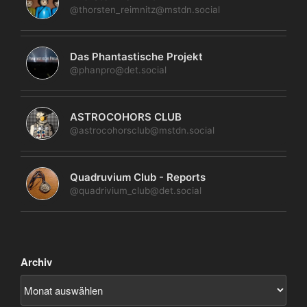
@thorsten_reimnitz@mstdn.social
Das Phantastische Projekt
@phanpro@det.social
ASTROCOHORS CLUB
@astrocohorsclub@mstdn.social
Quadruvium Club - Reports
@quadrivium_club@det.social
Archiv