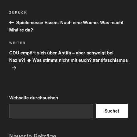
Beitragsnavigation
Vorheriger
ZURÜCK
Beitrag
Spielemesse Essen: Noch eine Woche. Was macht
Mháire da?
Nächster
WEITER
Beitrag
CDU empört sich über Antifa – aber schweigt bei
Nazis?! 🔥 Was stimmt nicht mit euch? #antifaschismus
Webseite durchsuchen
Suche!
Neueste Beiträge