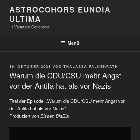
Zum
ASTROCOHORS EUNOIA
Inhalt
ULTIMA
springen
In Varietate Concordia
Menü
VERÖFFENTLICHT
16. OKTOBER 2025
VON
THALASSA FALKENRATH
AM
Warum die CDU/CSU mehr Angst
vor der Antifa hat als vor Nazis
Titel der Episode: „Warum die CDU/CSU mehr Angst vor
der Antifa hat als vor Nazis“
Produziert von
Bissen BlaBla
„Warum
die
CDU/CSU