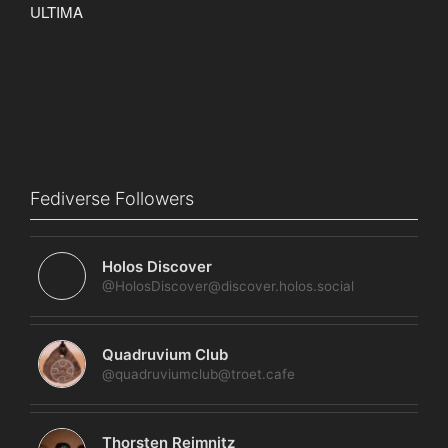
Fediverse Followers
Holos Discover
@HolosDiscover@discover.holos.social
Quadruvium Club
@quadruviumclub@troet.cafe
Thorsten Reimnitz