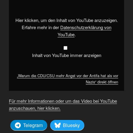
mehr
Angst
vor
der
Antifa
Hier klicken, um den Inhalt von YouTube anzuzeigen.
hat
als
Erfahre mehr in der
Datenschutzerklärung von
vor
YouTube
.
Nazis“
von
YouTube
anzeigen
Inhalt von YouTube immer anzeigen
„Warum die CDU/CSU mehr Angst vor der Antifa hat als vor
Nazis“ direkt öffnen
Für mehr Informationen oder um das Video bei YouTube
anzuschauen, hier klicken.
Telegram
Bluesky