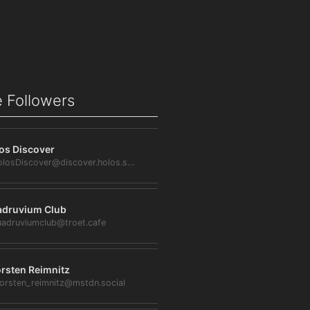
 Followers
os Discover
@HolosDiscover@discover.holos.social
druvium Club
adruviumclub@troet.cafe
rsten Reimnitz
orsten_reimnitz@mstdn.social