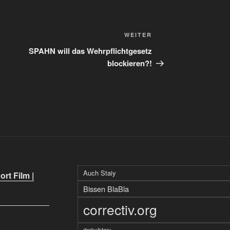
Nächster
WEITER
Beitrag
SPAHN will das Wehrpflichtgesetz
blockieren?!
Auch Staiy
rt Film |
Bissen BlaBla
correctiv.org
darkviktory