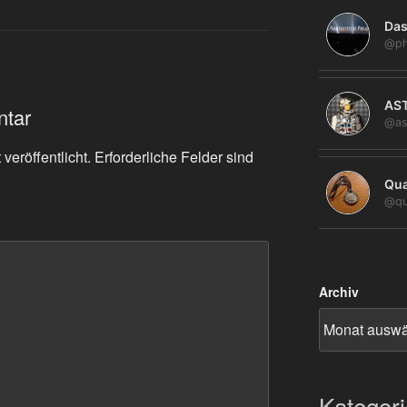
Das
@ph
AS
ntar
@as
veröffentlicht.
Erforderliche Felder sind
Qua
@qu
Archiv
Kategor