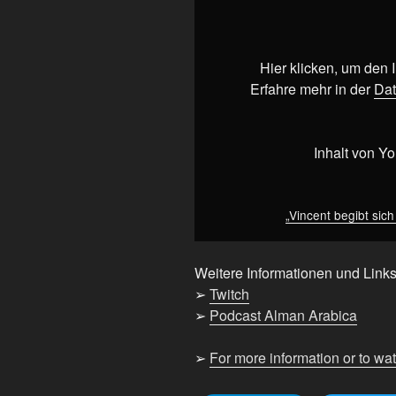
begibt
sich
in
die
Hier klicken, um den
Abgründe
Erfahre mehr in der
Dat
des
Internets“
von
Inhalt von Y
YouTube
anzeigen
„Vincent begibt sich
Weitere Informationen und Links
➢
Twitch
➢
Podcast Alman Arabica
➢
For more information or to wa