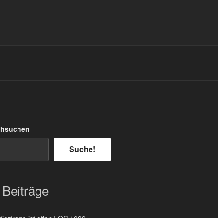
chsuchen
Suche!
 Beiträge
ierfrage ist offen | QC #089