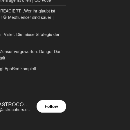
AGIERT: „Wer ihr glaubt ist
?! 💀 Medfluencer sind sauer |
m Visier: Die miese Strategie der
Zensur vorgeworfen: Danger Dan
alt
gt ApoRed komplett
ASTROCOHORS EUNOIA ULTIMA
Follow
@astrocohors.eu@astrocohors.eu