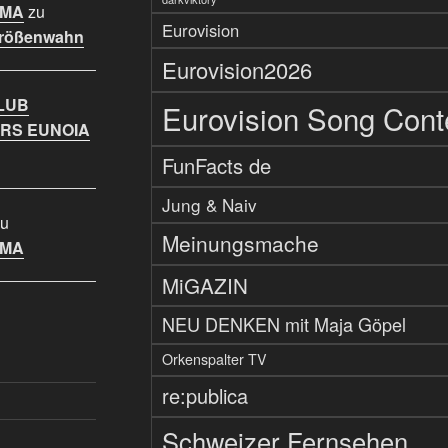
IMA
zu
Eurovision
Größenwahn
Eurovision2026
LUB
Eurovision Song Cont
RS EUNOIA
FunFacts de
Jung & Naiv
u
Meinungsmache
IMA
MiGAZIN
NEU DENKEN mit Maja Göpel
Orkenspalter TV
re:publica
Schweizer Fernsehen