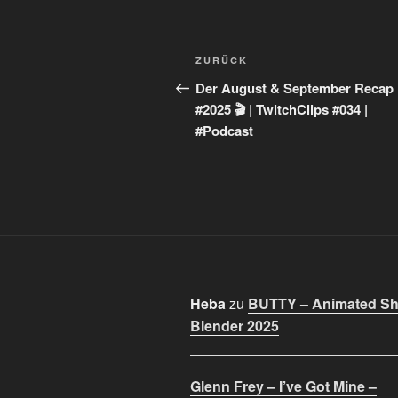
Beitragsnavigation
Vorheriger
ZURÜCK
Beitrag
Der August & September Recap
#2025 🎬 | TwitchClips #034 |
#Podcast
Heba
zu
BUTTY – Animated Sho
Blender 2025
Glenn Frey – I’ve Got Mine –