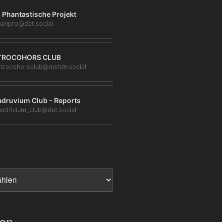
 Phantastische Projekt
anpro@det.social
TROCOHORS CLUB
trocohorsclub@mstdn.social
druvium Club - Reports
adrivium_club@det.social
ien