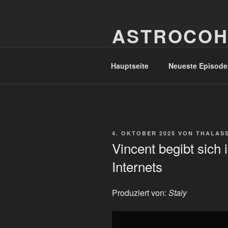
Zum
Inhalt
ASTROCOH
springen
In Varietate Concordia
Hauptseite
Neueste Episode
VERÖFFENTLICHT
4. OKTOBER 2025
VON
THALAS
AM
Vincent begibt sich
Internets
Produziert von:
Staiy
„Vincent