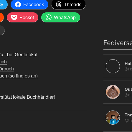
ky
Facebook
Threads
Pocket
WhatsApp
k
Fediverse
 - bei Genialokal:
uch
Hol
örbuch
ch (so fing es an)
Qua
@qu
rstützt lokale Buchhändler!
Tho
@th