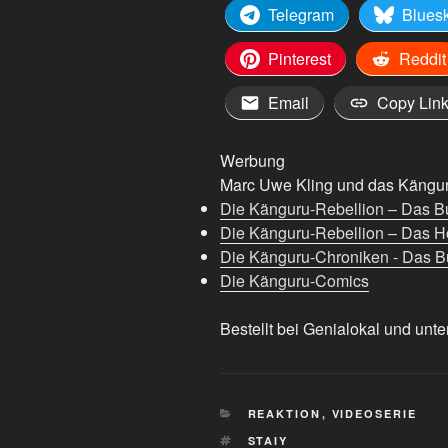
Telegram
Blues
Pinterest
Reddit
Email
Copy Lin
Werbung
Marc Uwe Kling und das Känguru
Die Känguru-Rebellion – Das B
Die Känguru-Rebellion – Das H
Die Känguru-Chroniken - Das Bu
Die Känguru-Comics
Bestellt bei Genialokal und unte
KATEGORIEN
REAKTION
,
VIDEOSERIE
SCHLAGWÖRTER
STAIY