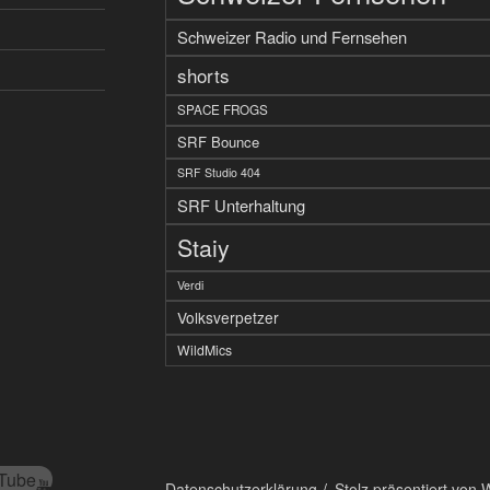
Schweizer Radio und Fernsehen
shorts
SPACE FROGS
SRF Bounce
SRF Studio 404
SRF Unterhaltung
Staiy
Verdi
Volksverpetzer
WildMics
Tube
Datenschutzerklärung
Stolz präsentiert von