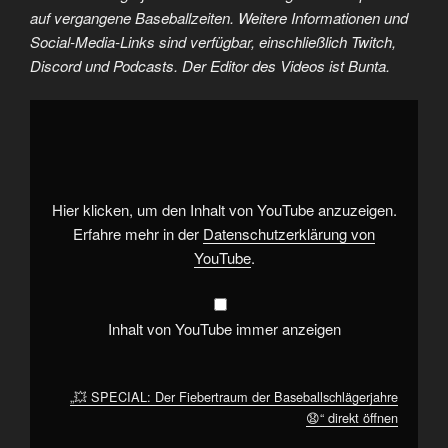
auf vergangene Baseballzeiten. Weitere Informationen und
Social-Media-Links sind verfügbar, einschließlich Twitch,
Discord und Podcasts. Der Editor des Videos ist Bunta.
„💥
SPECIAL:
Der
Fiebertraum
der
Baseballschlägerjahre
😧“
von
Hier klicken, um den Inhalt von YouTube anzuzeigen.
YouTube
anzeigen
Erfahre mehr in der
Datenschutzerklärung von
YouTube
.
Inhalt von YouTube immer anzeigen
„💥 SPECIAL: Der Fiebertraum der Baseballschlägerjahre
😧“ direkt öffnen