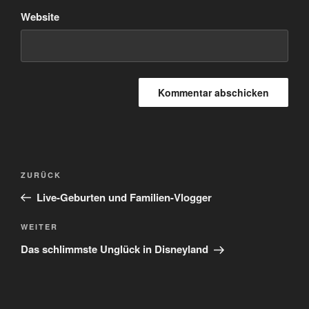
Website
Beitragsnavigation
Vorheriger
ZURÜCK
Beitrag
Live-Geburten und Familien-Vlogger
Nächster
WEITER
Beitrag
Das schlimmste Unglück in Disneyland