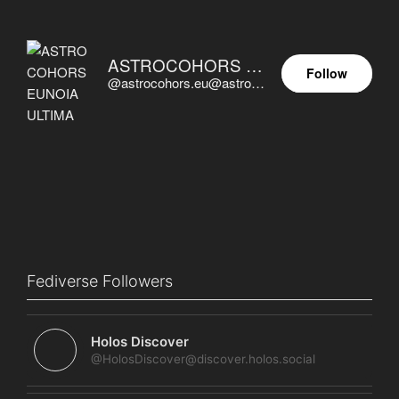
ASTROCOHORS EUNOIA ULTIMA
Follow
@astrocohors.eu@astrocohors.eu
Fediverse Followers
Holos Discover
@HolosDiscover@discover.holos.social