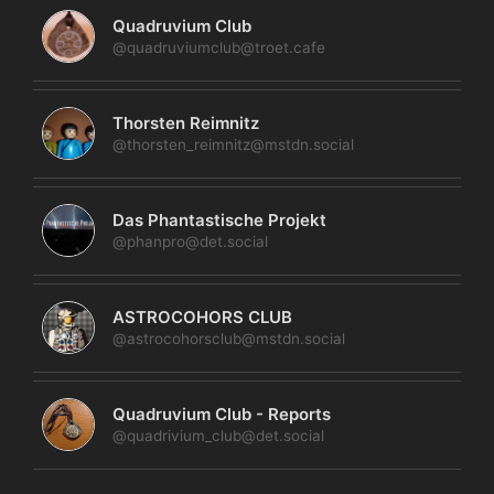
Quadruvium Club
@quadruviumclub@troet.cafe
Thorsten Reimnitz
@thorsten_reimnitz@mstdn.social
Das Phantastische Projekt
@phanpro@det.social
ASTROCOHORS CLUB
@astrocohorsclub@mstdn.social
Quadruvium Club - Reports
@quadrivium_club@det.social