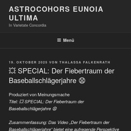
Zum
ASTROCOHORS EUNOIA
Inhalt
ULTIMA
springen
In Varietate Concordia
Menü
VERÖFFENTLICHT
19. OKTOBER 2025
VON
THALASSA FALKENRATH
AM
💥 SPECIAL: Der Fiebertraum der
Baseballschlägerjahre 😧
Produziert von Meinungsmache
Titel: 💥 SPECIAL: Der Fiebertraum der
Baseballschlägerjahre 😧
Zusammenfassung: Das Video „Der Fiebertraum der
Baseballschlägerjahre“ bietet eine aufregende Perspektive