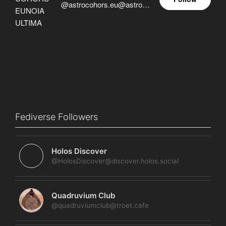
@astrocohors.eu@astrocohors.eu
Fediverse Followers
Holos Discover
@HolosDiscover@discover.holos.social
Quadruvium Club
@quadruviumclub@troet.cafe