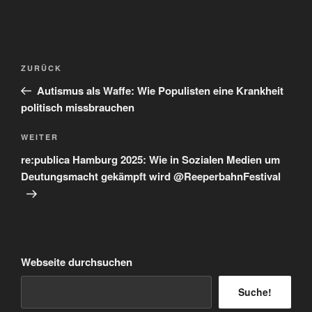
Beitragsnavigation
Vorheriger
ZURÜCK
Beitrag
Autismus als Waffe: Wie Populisten eine Krankheit
politisch missbrauchen
Nächster
WEITER
Beitrag
re:publica Hamburg 2025: Wie in Sozialen Medien um
Deutungsmacht gekämpft wird @ReeperbahnFestival
Webseite durchsuchen
Suche!