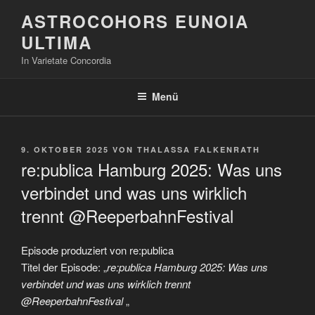
Zum
ASTROCOHORS EUNOIA
Inhalt
ULTIMA
springen
In Varietate Concordia
Menü
VERÖFFENTLICHT
9. OKTOBER 2025
VON
THALASSA FALKENRATH
AM
re:publica Hamburg 2025: Was uns
verbindet und was uns wirklich
trennt @ReeperbahnFestival ​
Episode produziert von re:publica
Titel der Episode: „
re:publica Hamburg 2025: Was uns
verbindet und was uns wirklich trennt
@ReeperbahnFestival ​
„