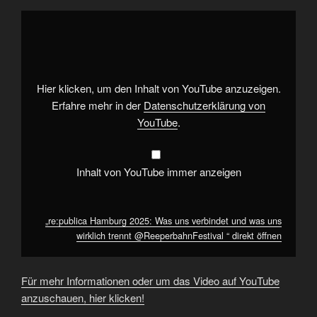
„re:publica
Hamburg
2025:
Was
uns
verbindet
und
was
Hier klicken, um den Inhalt von YouTube anzuzeigen.
uns
wirklich
Erfahre mehr in der
Datenschutzerklärung von
trennt
YouTube
.
@ReeperbahnFestival
“
von
YouTube
Inhalt von YouTube immer anzeigen
anzeigen
„re:publica Hamburg 2025: Was uns verbindet und was uns
wirklich trennt @ReeperbahnFestival ​“ direkt öffnen
Für mehr Informationen oder um das Video auf YouTube
anzuschauen, hier klicken!