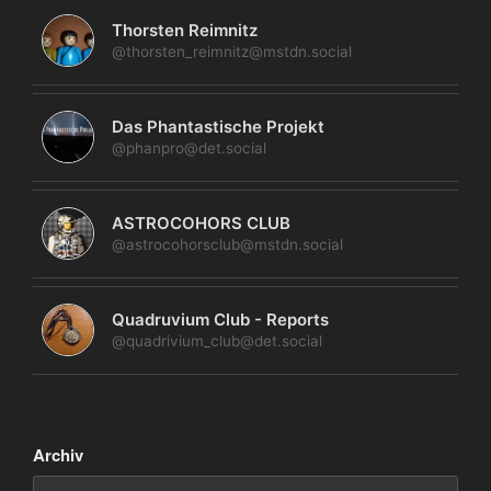
Thorsten Reimnitz
@thorsten_reimnitz@mstdn.social
Das Phantastische Projekt
@phanpro@det.social
ASTROCOHORS CLUB
@astrocohorsclub@mstdn.social
Quadruvium Club - Reports
@quadrivium_club@det.social
Archiv