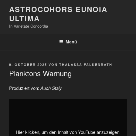
Zum
ASTROCOHORS EUNOIA
Inhalt
ULTIMA
springen
In Varietate Concordia
Menü
VERÖFFENTLICHT
9. OKTOBER 2025
VON
THALASSA FALKENRATH
AM
Planktons Warnung
Produziert von:
Auch Staiy
„Planktons
Warnung“
von
YouTube
anzeigen
Hier klicken, um den Inhalt von YouTube anzuzeigen.