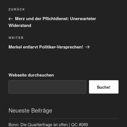
Beitragsnavigation
Vorheriger
ZURÜCK
Beitrag
Merz und der Pflichtdienst: Unerwarteter
Widerstand
Nächster
WEITER
Beitrag
Merkel entlarvt Politiker-Versprechen!
Webseite durchsuchen
Suche!
Neueste Beiträge
Bonn: Die Quartierfrage ist offen | QC #089