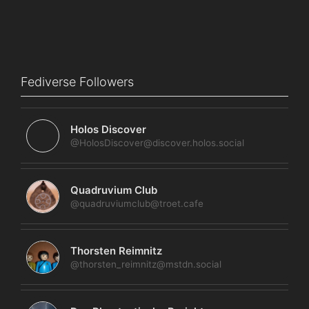
Fediverse Followers
Holos Discover
@HolosDiscover@discover.holos.social
Quadruvium Club
@quadruviumclub@troet.cafe
Thorsten Reimnitz
@thorsten_reimnitz@mstdn.social