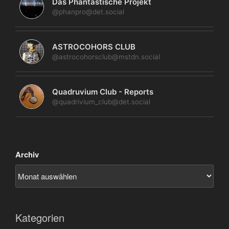
Das Phantastische Projekt
@phanpro@det.social
ASTROCOHORS CLUB
@astrocohorsclub@mstdn.social
Quadruvium Club - Reports
@quadrivium_club@det.social
Archiv
Kategorien