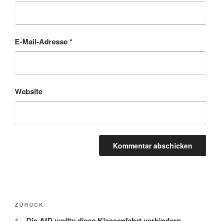
E-Mail-Adresse
*
Website
Beitragsnavigation
Vorheriger
ZURÜCK
Beitrag
Die AfD wollte diese Klassenfahrt verhindern