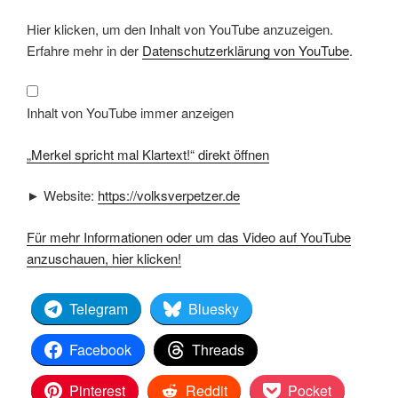
„Merkel
Hier klicken, um den Inhalt von YouTube anzuzeigen.
spricht
mal
Erfahre mehr in der
Datenschutzerklärung von YouTube
.
Klartext!“
von
YouTube
anzeigen
Inhalt von YouTube immer anzeigen
„Merkel spricht mal Klartext!“ direkt öffnen
► Website:
https://volksverpetzer.de
Für mehr Informationen oder um das Video auf YouTube
anzuschauen, hier klicken!
Telegram
Bluesky
Facebook
Threads
Pinterest
Reddit
Pocket