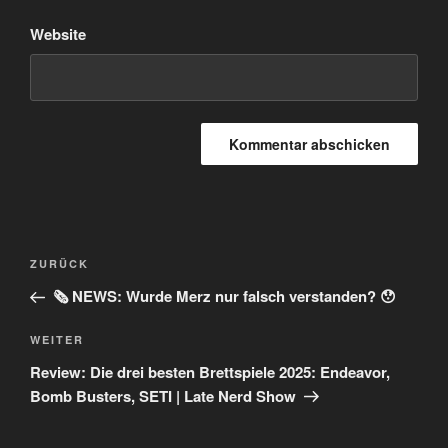
Website
Beitragsnavigation
Vorheriger
ZURÜCK
Beitrag
🗞️ NEWS: Wurde Merz nur falsch verstanden? 😯
Nächster
WEITER
Beitrag
Review: Die drei besten Brettspiele 2025: Endeavor,
Bomb Busters, SETI | Late Nerd Show