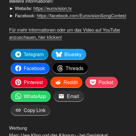
Weitere Informationen:
► Website:
https://eurovision.tv
► Facebook:
https://facebook.com/EurovisionSongContest
Für mehr Informationen oder um das Video auf YouTube
anzuschauen, hier klicken!
Telegram
Bluesky
Facebook
Threads
Pinterest
Reddit
Pocket
WhatsApp
Email
Copy Link
Werbung
Marc Uwe Kling und das Känguru - bei Genialokal: