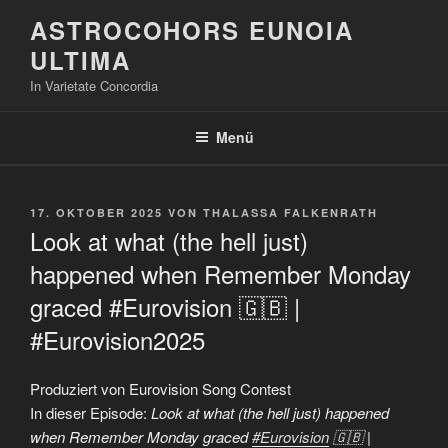
Zum
ASTROCOHORS EUNOIA
Inhalt
ULTIMA
springen
In Varietate Concordia
Menü
VERÖFFENTLICHT
17. OKTOBER 2025
VON
THALASSA FALKENRATH
AM
Look at what (the hell just)
happened when Remember Monday
graced #Eurovision 🇬🇧 |
#Eurovision2025
Produziert von Eurovision Song Contest
In dieser Episode:
Look at what (the hell just) happened
when Remember Monday graced
#Eurovision
🇬🇧 |