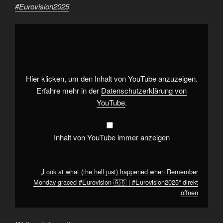
#Eurovision2025
„Look
at
what
(the
hell
just)
happened
when
Hier klicken, um den Inhalt von YouTube anzuzeigen.
Remember
Monday
Erfahre mehr in der
Datenschutzerklärung von
graced
YouTube
.
#Eurovision
🇬🇧
|
#Eurovision2025“
von
Inhalt von YouTube immer anzeigen
YouTube
anzeigen
„Look at what (the hell just) happened when Remember
Monday graced #Eurovision 🇬🇧 | #Eurovision2025“ direkt
öffnen