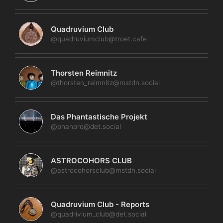
Quadruvium Club
@quadruviumclub@troet.cafe
Thorsten Reimnitz
@thorsten_reimnitz@mstdn.social
Das Phantastische Projekt
@phanpro@det.social
ASTROCOHORS CLUB
@astrocohorsclub@mstdn.social
Quadruvium Club - Reports
@quadrivium_club@det.social