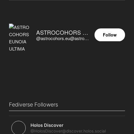
ASTROCOHORS EUNOIA ULTIMA
Follow
@astrocohors.eu@astrocohors.eu
Fediverse Followers
Holos Discover
@HolosDiscover@discover.holos.social