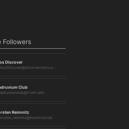
 Followers
os Discover
@HolosDiscover@discover.holos.social
druvium Club
adruviumclub@troet.cafe
rsten Reimnitz
orsten_reimnitz@mstdn.social