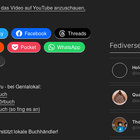
m das Video auf YouTube anzuschauen,
ky
Facebook
Threads
Fediverse
Pocket
WhatsApp
k
Hol
 - bei Genialokal:
uch
Qua
örbuch
@qu
ch (so fing es an)
Tho
@th
rstützt lokale Buchhändler!