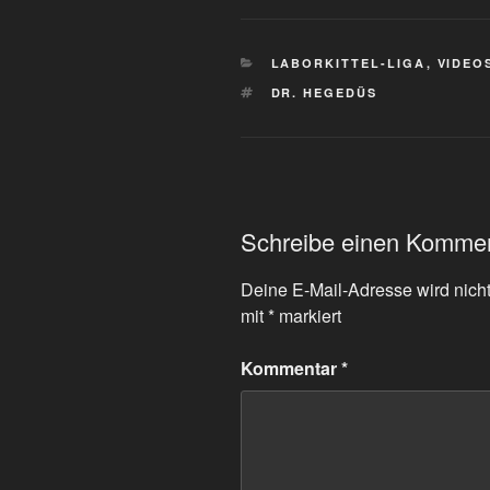
KATEGORIEN
LABORKITTEL-LIGA
,
VIDEO
SCHLAGWÖRTER
DR. HEGEDÜS
Schreibe einen Komme
Deine E-Mail-Adresse wird nicht 
mit
*
markiert
Kommentar
*