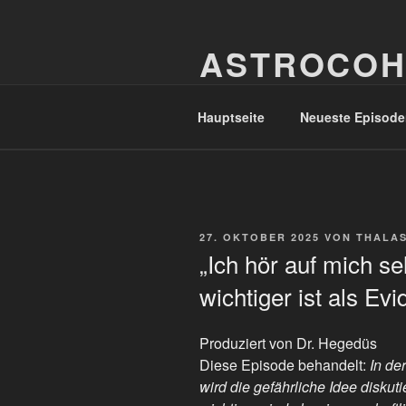
Zum
Inhalt
ASTROCOH
springen
In Varietate Concordia
Hauptseite
Neueste Episode
VERÖFFENTLICHT
27. OKTOBER 2025
VON
THALA
AM
„Ich hör auf mich s
wichtiger ist als Ev
Produziert von Dr. Hegedüs
Diese Episode behandelt:
In de
wird die gefährliche Idee disku