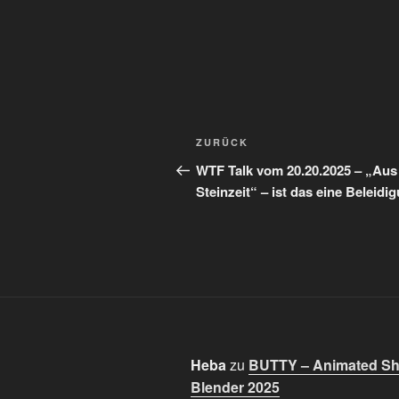
Beitragsnavigation
Vorheriger
ZURÜCK
Beitrag
WTF Talk vom 20.20.2025 – „Aus
Steinzeit“ – ist das eine Beleidi
Heba
zu
BUTTY – Animated Sho
Blender 2025