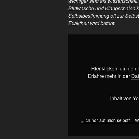
wichtiger sind als wissenschaf
Blutwäsche und Klangschalen kri
Selbstbestimmung oft zur Selbst
Exaktheit wird betont.
„„Ich
hör
auf
mich
selbst“
Hier klicken, um den
–
Erfahre mehr in der
Dat
Wenn
Gefühl
wichtiger
Inhalt von Y
ist
als
Evidenz
„„Ich hör auf mich selbst“ – W
–
Ärztin