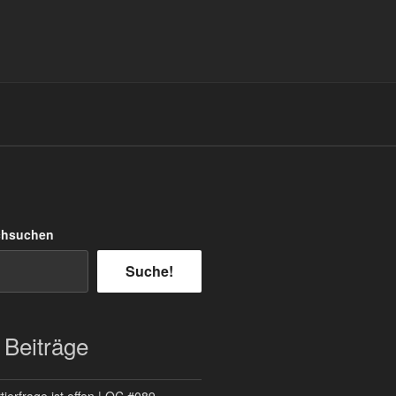
chsuchen
Suche!
 Beiträge
ierfrage ist offen | QC #089