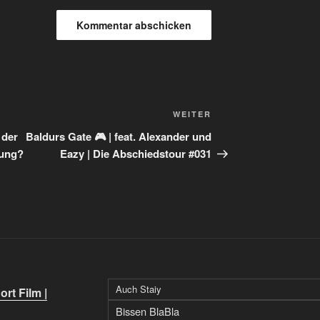
Nächster
WEITER
Beitrag
 der
Baldurs Gate 🎮 | feat. Alexander und
gung?
Eazy | Die Abschiedstour #031
Auch Staiy
rt Film |
Bissen BlaBla