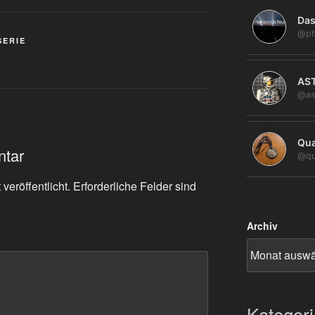
Das
@ph
SERIE
AS
@as
Qua
ntar
@qu
veröffentlicht.
Erforderliche Felder sind
Archiv
Kategor