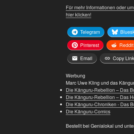
packt
Für mehr Informationen oder u
aus“
hier klicken!
von
YouTube
anzeigen
Telegram
Blues
Pinterest
Reddit
Email
Copy Lin
Werbung
Marc Uwe Kling und das Känguru
Die Känguru-Rebellion – Das B
Die Känguru-Rebellion – Das H
Die Känguru-Chroniken - Das Bu
Die Känguru-Comics
Bestellt bei Genialokal und unte