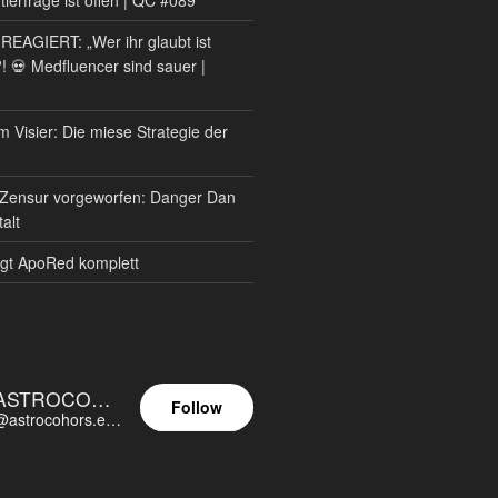
AGIERT: „Wer ihr glaubt ist
?! 💀 Medfluencer sind sauer |
m Visier: Die miese Strategie der
Zensur vorgeworfen: Danger Dan
alt
gt ApoRed komplett
ASTROCOHORS EUNOIA ULTIMA
Follow
@astrocohors.eu@astrocohors.eu