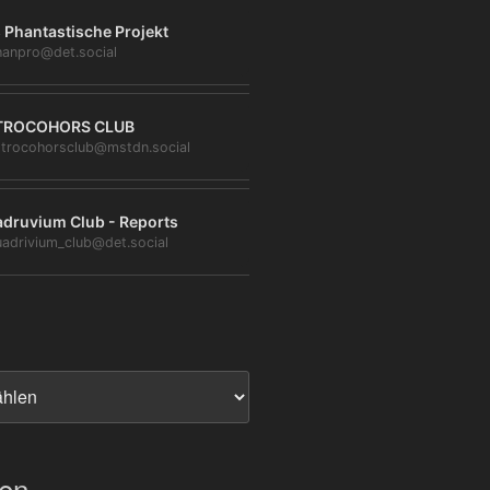
 Phantastische Projekt
anpro@det.social
TROCOHORS CLUB
trocohorsclub@mstdn.social
druvium Club - Reports
adrivium_club@det.social
ien