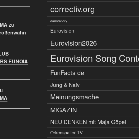
correctiv.org
darkviktory
IMA
zu
Eurovision
Größenwahn
Eurovision2026
LUB
Eurovision Song Cont
RS EUNOIA
FunFacts de
Jung & Naiv
u
Meinungsmache
IMA
MiGAZIN
NEU DENKEN mit Maja Göpel
Orkenspalter TV