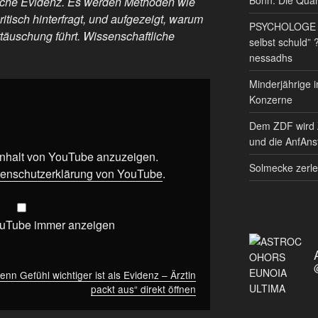
tliche Evidenz. Es werden Methoden wie
tisch hinterfragt, und aufgezeigt, warum
PSYCHOLOGE RE
täuschung führt. Wissenschaftliche
selbst schuld” 
nessadhs
Minderjährige i
Konzerne
Dem ZDF wird 
und die AnfAnst
 Inhalt von YouTube anzuzeigen.
Solmecke zerle
enschutzerklärung von YouTube
.
ouTube immer anzeigen
enn Gefühl wichtiger ist als Evidenz – Ärztin
packt aus“ direkt öffnen